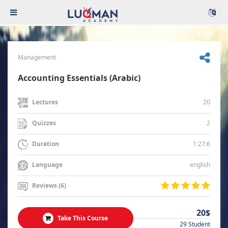
Management
Accounting Essentials (Arabic)
20
Lectures
2
Quizzes
1:27:6
Duration
english
Language
Reviews (6)
20$
Take This Course
29 Student