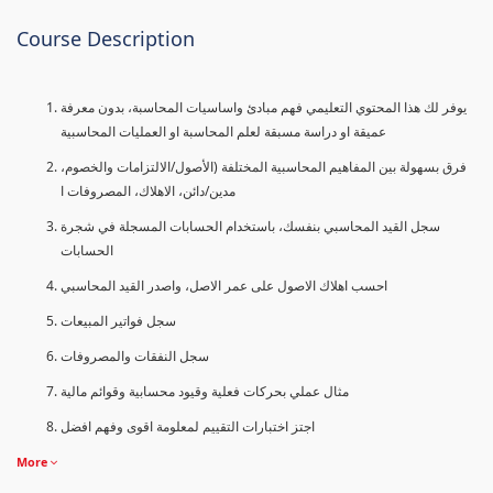
Course Description
يوفر لك هذا المحتوي التعليمي فهم مبادئ واساسيات المحاسبة، بدون معرفة
عميقة او دراسة مسبقة لعلم المحاسبة او العمليات المحاسبية
فرق بسهولة بين المفاهيم المحاسبية المختلفة (الأصول/الالتزامات والخصوم،
مدين/دائن، الاهلاك، المصروفات ا
سجل القيد المحاسبي بنفسك، باستخدام الحسابات المسجلة في شجرة
الحسابات
احسب اهلاك الاصول على عمر الاصل، واصدر القيد المحاسبي
سجل فواتير المبيعات
سجل النفقات والمصروفات
مثال عملي بحركات فعلية وقيود محسابية وقوائم مالية
اجتز اختبارات التقييم لمعلومة اقوى وفهم افضل
More