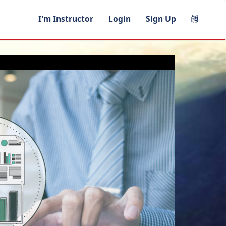
I'm Instructor
Login
Sign Up