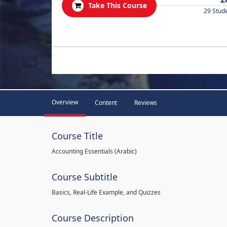
Take This Course
29 Stud
.
Overview
Content
Reviews
Course Title
Accounting Essentials (Arabic)
Course Subtitle
Basics, Real-Life Example, and Quizzes
Course Description