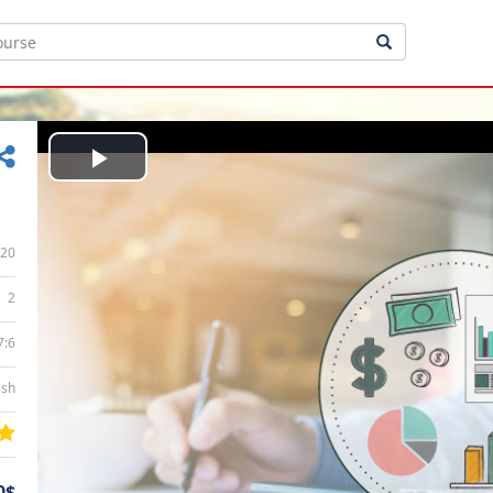
Play
Video
20
2
7:6
ish
0$