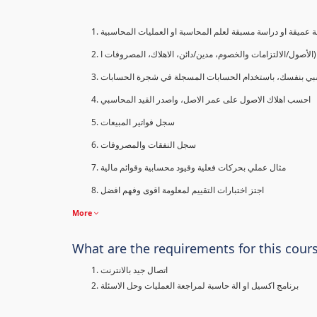
 عميقة او دراسة مسبقة لعلم المحاسبة او العمليات المحاسبية
الأصول/الالتزامات والخصوم، مدين/دائن، الاهلاك، المصروفات ا
بي بنفسك، باستخدام الحسابات المسجلة في شجرة الحسابات
احسب اهلاك الاصول على عمر الاصل، واصدر القيد المحاسبي
سجل فواتير المبيعات
سجل النفقات والمصروفات
مثال عملي بحركات فعلية وقيود محسابية وقوائم مالية
اجتز اختبارات التقييم لمعلومة اقوى وفهم افضل
More
What are the requirements for this cour
اتصال جيد بالانترنت
برنامج اكسيل او الة حاسبة لمراجعة العمليات وحل الاسئلة