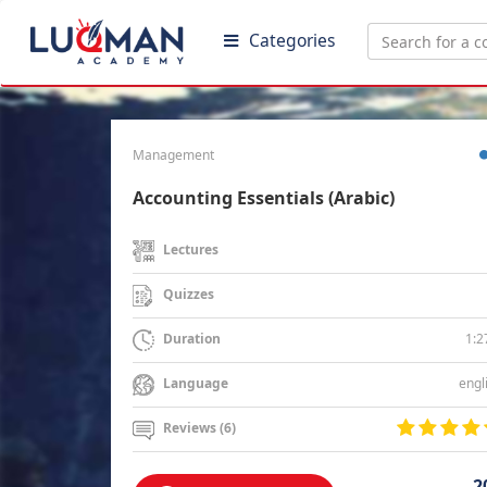
Categories
Management
Accounting Essentials (Arabic)
Lectures
Quizzes
1:2
Duration
engl
Language
Reviews (6)
2