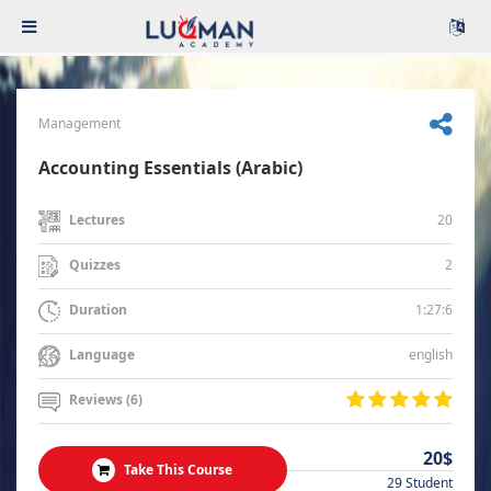
Management
Accounting Essentials (Arabic)
20
Lectures
2
Quizzes
1:27:6
Duration
english
Language
Reviews (6)
20$
Take This Course
29 Student