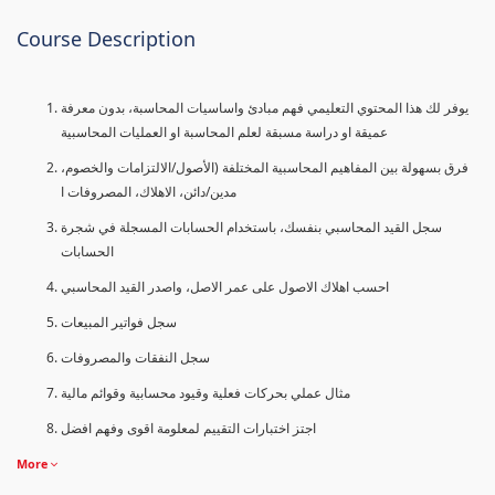
Course Description
يوفر لك هذا المحتوي التعليمي فهم مبادئ واساسيات المحاسبة، بدون معرفة
عميقة او دراسة مسبقة لعلم المحاسبة او العمليات المحاسبية
فرق بسهولة بين المفاهيم المحاسبية المختلفة (الأصول/الالتزامات والخصوم،
مدين/دائن، الاهلاك، المصروفات ا
سجل القيد المحاسبي بنفسك، باستخدام الحسابات المسجلة في شجرة
الحسابات
احسب اهلاك الاصول على عمر الاصل، واصدر القيد المحاسبي
سجل فواتير المبيعات
سجل النفقات والمصروفات
مثال عملي بحركات فعلية وقيود محسابية وقوائم مالية
اجتز اختبارات التقييم لمعلومة اقوى وفهم افضل
More