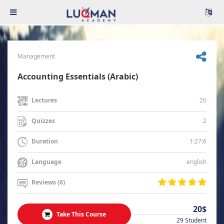
Management
Accounting Essentials (Arabic)
20
Lectures
2
Quizzes
1:27:6
Duration
english
Language
Reviews (6)
20$
Take This Course
29 Student