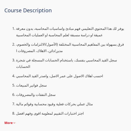
Course Description
يوفر لك هذا المحتوي التعليمي فهم مبادئ واساسيات المحاسبة، بدون معرفة
عميقة او دراسة مسبقة لعلم المحاسبة او العمليات المحاسبية
فرق بسهولة بين المفاهيم المحاسبية المختلفة (الأصول/الالتزامات والخصوم،
مدين/دائن، الاهلاك، المصروفات ا
سجل القيد المحاسبي بنفسك، باستخدام الحسابات المسجلة في شجرة
الحسابات
احسب اهلاك الاصول على عمر الاصل، واصدر القيد المحاسبي
سجل فواتير المبيعات
سجل النفقات والمصروفات
مثال عملي بحركات فعلية وقيود محسابية وقوائم مالية
اجتز اختبارات التقييم لمعلومة اقوى وفهم افضل
More