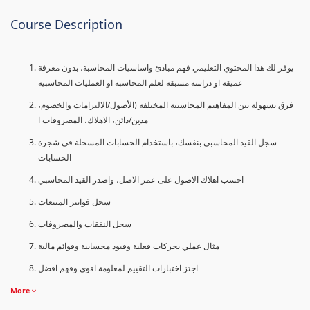
Course Description
يوفر لك هذا المحتوي التعليمي فهم مبادئ واساسيات المحاسبة، بدون معرفة
عميقة او دراسة مسبقة لعلم المحاسبة او العمليات المحاسبية
فرق بسهولة بين المفاهيم المحاسبية المختلفة (الأصول/الالتزامات والخصوم،
مدين/دائن، الاهلاك، المصروفات ا
سجل القيد المحاسبي بنفسك، باستخدام الحسابات المسجلة في شجرة
الحسابات
احسب اهلاك الاصول على عمر الاصل، واصدر القيد المحاسبي
سجل فواتير المبيعات
سجل النفقات والمصروفات
مثال عملي بحركات فعلية وقيود محسابية وقوائم مالية
اجتز اختبارات التقييم لمعلومة اقوى وفهم افضل
More