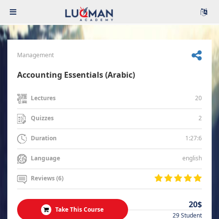
Management
Accounting Essentials (Arabic)
20
Lectures
2
Quizzes
1:27:6
Duration
english
Language
Reviews (6)
20$
Take This Course
29 Student