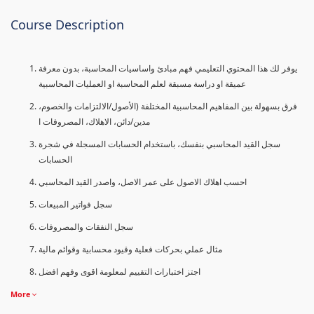
Course Description
يوفر لك هذا المحتوي التعليمي فهم مبادئ واساسيات المحاسبة، بدون معرفة
عميقة او دراسة مسبقة لعلم المحاسبة او العمليات المحاسبية
فرق بسهولة بين المفاهيم المحاسبية المختلفة (الأصول/الالتزامات والخصوم،
مدين/دائن، الاهلاك، المصروفات ا
سجل القيد المحاسبي بنفسك، باستخدام الحسابات المسجلة في شجرة
الحسابات
احسب اهلاك الاصول على عمر الاصل، واصدر القيد المحاسبي
سجل فواتير المبيعات
سجل النفقات والمصروفات
مثال عملي بحركات فعلية وقيود محسابية وقوائم مالية
اجتز اختبارات التقييم لمعلومة اقوى وفهم افضل
More