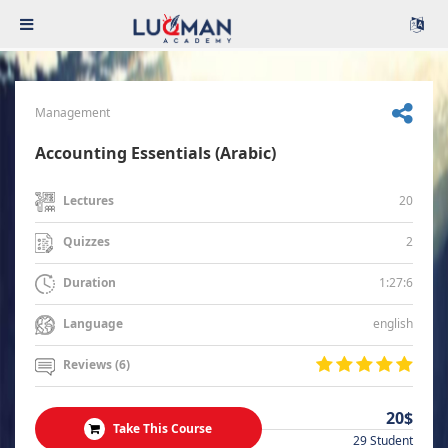
Management
Accounting Essentials (Arabic)
20
Lectures
2
Quizzes
1:27:6
Duration
english
Language
Reviews (6)
20$
Take This Course
29 Student