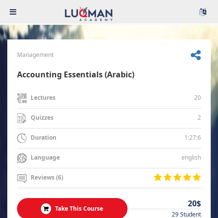
Management
Accounting Essentials (Arabic)
20
Lectures
2
Quizzes
1:27:6
Duration
english
Language
Reviews (6)
20$
Take This Course
29 Student