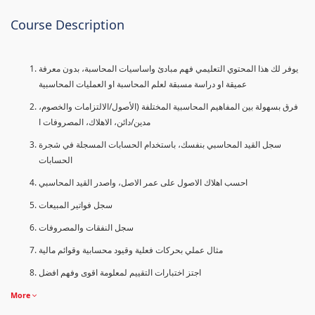
Course Description
يوفر لك هذا المحتوي التعليمي فهم مبادئ واساسيات المحاسبة، بدون معرفة
عميقة او دراسة مسبقة لعلم المحاسبة او العمليات المحاسبية
فرق بسهولة بين المفاهيم المحاسبية المختلفة (الأصول/الالتزامات والخصوم،
مدين/دائن، الاهلاك، المصروفات ا
سجل القيد المحاسبي بنفسك، باستخدام الحسابات المسجلة في شجرة
الحسابات
احسب اهلاك الاصول على عمر الاصل، واصدر القيد المحاسبي
سجل فواتير المبيعات
سجل النفقات والمصروفات
مثال عملي بحركات فعلية وقيود محسابية وقوائم مالية
اجتز اختبارات التقييم لمعلومة اقوى وفهم افضل
More