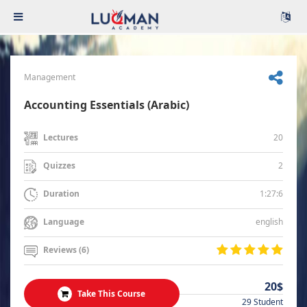
Management
Accounting Essentials (Arabic)
20
Lectures
2
Quizzes
1:27:6
Duration
english
Language
Reviews (6)
20$
Take This Course
29 Student