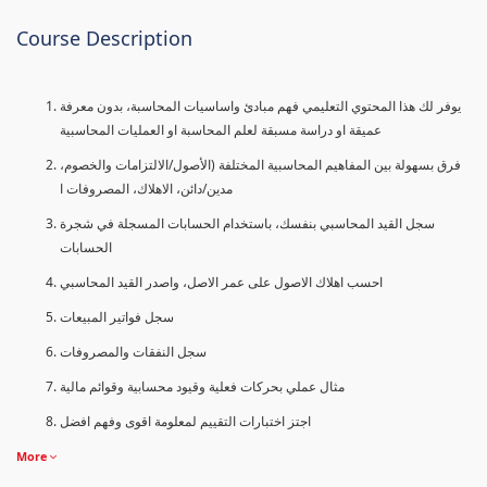
Course Description
يوفر لك هذا المحتوي التعليمي فهم مبادئ واساسيات المحاسبة، بدون معرفة
عميقة او دراسة مسبقة لعلم المحاسبة او العمليات المحاسبية
فرق بسهولة بين المفاهيم المحاسبية المختلفة (الأصول/الالتزامات والخصوم،
مدين/دائن، الاهلاك، المصروفات ا
سجل القيد المحاسبي بنفسك، باستخدام الحسابات المسجلة في شجرة
الحسابات
احسب اهلاك الاصول على عمر الاصل، واصدر القيد المحاسبي
سجل فواتير المبيعات
سجل النفقات والمصروفات
مثال عملي بحركات فعلية وقيود محسابية وقوائم مالية
اجتز اختبارات التقييم لمعلومة اقوى وفهم افضل
More