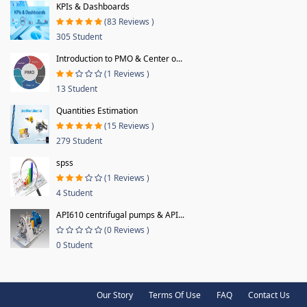
KPIs & Dashboards
(83 Reviews )
305 Student
Introduction to PMO & Center o...
(1 Reviews )
13 Student
Quantities Estimation
(15 Reviews )
279 Student
spss
(1 Reviews )
4 Student
API610 centrifugal pumps & API...
(0 Reviews )
0 Student
Our Story
Terms Of Use
FAQ
Contact Us