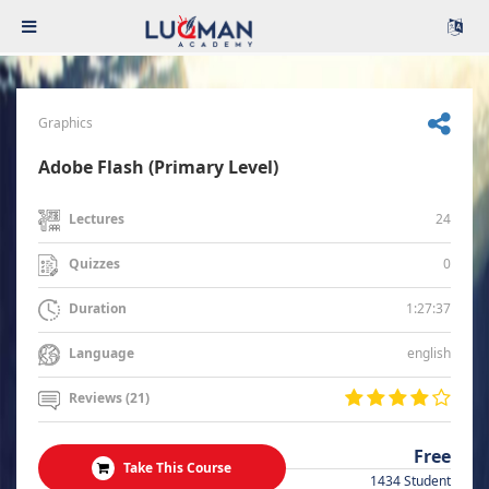
Graphics
Adobe Flash (Primary Level)
24
Lectures
0
Quizzes
1:27:37
Duration
english
Language
Reviews (21)
Free
Take This Course
1434 Student