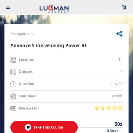
Management
Advance S-Curve using Power BI
15
Lectures
0
Quizzes
2:34:35
Duration
arabic
Language
Reviews (0)
50$
Take This Course
0 Student