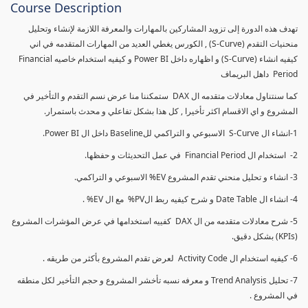
Course Description
تهدف هذه الدورة إلى تزويد المشاركين بالمهارات والمعرفة اللازمة لإنشاء وتحليل
منحنيات التقدم (S-Curve) , الكورس يغطي العديد من المهارات المتقدمه في اني
كيفيه انشاء (S-Curve) و اظهاره داخل Power BI و كيفيه استخدام خاصيه Financial
Period داهل البريماف
كما سنتناول معادلات متقدمه ال DAX ستمكننا منا عرض نسم التقدم و التأخير في
المشروع و اي الاقسام اكثر تأخيرا , كل هذا بشكل تفاعلي و محدث باستمرار.
1-انشاء ال S-Curve الاسبوعي و التراكمي للBaseline داخل ال Power BI.
2- استخدام ال Financial Period في عمل التحديثات و حفظها.
3- انشاء و تحليل منحني تقدم المشروع EV% الاسبوعي و التراكمي.
4- انشاء ال Date Table و شرح كيفيه ربط الPV% مع ال EV% .
5- شرح معادلات متقدمه من ال DAX كفييه استخدامها في عرض المؤشرات المشروع
(KPIs) بشكل دقيق.
6- كيفيه استخدام ال Activity Code لعرض تقدم المشروع بأكثر من طريقه .
7- تحليل Trend Analysis و معرفه نسبه تأخشر المشروع و حجم التأخير لكل منطقه
في المشروع .