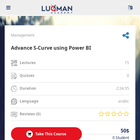
Management
Advance S-Curve using Power BI
15
Lectures
0
Quizzes
2:34:35
Duration
arabic
Language
Reviews (0)
50$
Take This Course
0 Student