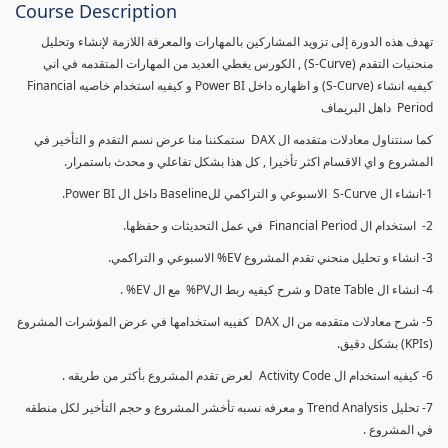
Course Description
تهدف هذه الدورة إلى تزويد المشاركين بالمهارات والمعرفة اللازمة لإنشاء وتحليل
منحنيات التقدم (S-Curve) , الكورس يغطي العديد من المهارات المتقدمه في اني
كيفيه انشاء (S-Curve) و اظهاره داخل Power BI و كيفيه استخدام خاصيه Financial
Period داهل البريماف
كما سنتناول معادلات متقدمه ال DAX ستمكننا منا عرض نسم التقدم و التأخير في
المشروع و اي الاقسام اكثر تأخيرا , كل هذا بشكل تفاعلي و محدث باستمرار.
1-انشاء ال S-Curve الاسبوعي و التراكمي للBaseline داخل ال Power BI.
2- استخدام ال Financial Period في عمل التحديثات و حفظها.
3- انشاء و تحليل منحني تقدم المشروع EV% الاسبوعي و التراكمي.
4- انشاء ال Date Table و شرح كيفيه ربط الPV% مع ال EV% .
5- شرح معادلات متقدمه من ال DAX كفييه استخدامها في عرض المؤشرات المشروع
(KPIs) بشكل دقيق.
6- كيفيه استخدام ال Activity Code لعرض تقدم المشروع بأكثر من طريقه .
7- تحليل Trend Analysis و معرفه نسبه تأخشر المشروع و حجم التأخير لكل منطقه
في المشروع .