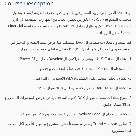
Course Description
تهدف هذه الدورة إلى تزويد المشاركين بالمهارات والمعرفة اللازمة لإنشاء وتحليل
منحنيات التقدم (S-Curve) , الكورس يغطي العديد من المهارات المتقدمه في اني
كيفيه انشاء (S-Curve) و اظهاره داخل Power BI و كيفيه استخدام خاصيه Financial
Period داهل البريماف
كما سنتناول معادلات متقدمه ال DAX ستمكننا منا عرض نسم التقدم و التأخير في
المشروع و اي الاقسام اكثر تأخيرا , كل هذا بشكل تفاعلي و محدث باستمرار.
1-انشاء ال S-Curve الاسبوعي و التراكمي للBaseline داخل ال Power BI.
2- استخدام ال Financial Period في عمل التحديثات و حفظها.
3- انشاء و تحليل منحني تقدم المشروع EV% الاسبوعي و التراكمي.
4- انشاء ال Date Table و شرح كيفيه ربط الPV% مع ال EV% .
5- شرح معادلات متقدمه من ال DAX كفييه استخدامها في عرض المؤشرات المشروع
(KPIs) بشكل دقيق.
6- كيفيه استخدام ال Activity Code لعرض تقدم المشروع بأكثر من طريقه .
7- تحليل Trend Analysis و معرفه نسبه تأخشر المشروع و حجم التأخير لكل منطقه
في المشروع .