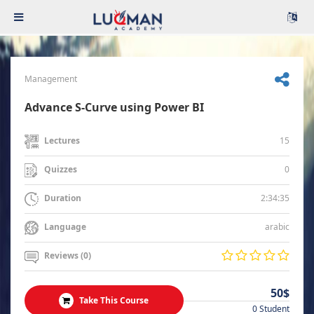
Management
Advance S-Curve using Power BI
15
Lectures
0
Quizzes
2:34:35
Duration
arabic
Language
Reviews (0)
50$
Take This Course
0 Student