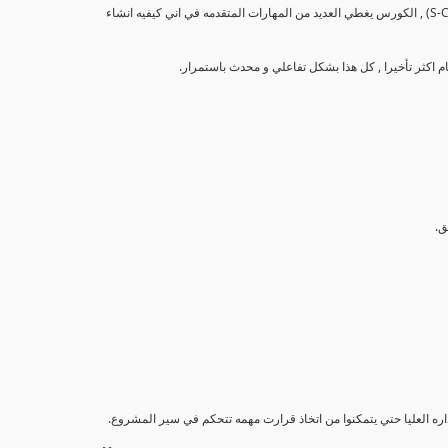
تهدف هذه الدورة إلى تزويد المشاركين بالمهارات والمعرفة اللازمة لإنشاء وتحليل منحنيات التقدم (S-Curve) , الكورس يغطي العديد من المهارات المتقدمه في اني كيفيه انشاء
اداره العليا حتي يتمكنوا من اتخاذ قرارت مهمه تتحكم في سير المشروع