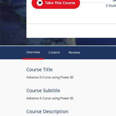
Take This Course
0 Stud
.
Overview
Content
Reviews
Course Title
Advance S-Curve using Power BI
Course Subtitle
Advance S-Curve using Power BI
Course Description