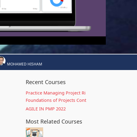
MOHAMED HISHAM
Recent Courses
Practice Managing Project Ri
Foundations of Projects Cont
AGILE IN PMP 2022
Most Related Courses