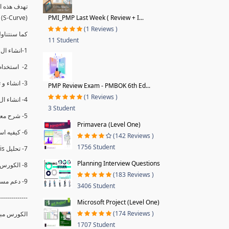
(S-Curve) و اظهاره داخل Power BI و كيفيه استخدام خاصيه Financial Period داهل البريماف
PMI_PMP Last Week ( Review + I...
(1 Reviews )
ستمكننا منا عرض نسم التقدم و التأخير في المشروع .
11 Student
1-انشاء ال S-Curve الاسبوعي و التراكمي للBaseline داخل ال Power BI.
2- استخدام ال Financial Period في عمل التحديثات و حفظها.
3- انشاء و تحليل منحني تقدم المشروع EV% الاسبوعي و التراكمي.
PMP Review Exam - PMBOK 6th Ed...
(1 Reviews )
4- انشاء ال Date Table و شرح كيفيه ربط الPV% مع ال EV% .
3 Student
5- شرح معادلات متقدمه من ال DAX كفييه استخدامها في عرض المؤشرات المشروع (KPIs) بشكل دقيق.
Primavera (Level One)
6- كيفيه استخدام ال Activity Code لعرض تقدم المشروع بأكثر من طريقه .
(142 Reviews )
1756 Student
7- تحليل Trend Analysis و معرفه نسبه تأخشر المشروع و حجم التأخير لكل منطقه في المشروع .
Planning Interview Questions
8- الكورس مبني علي خبره عمليه .
(183 Reviews )
9- دعم مستمر للكورس.
3406 Student
--------------
Microsoft Project (Level One)
(174 Reviews )
الكورس مبن.
1707 Student