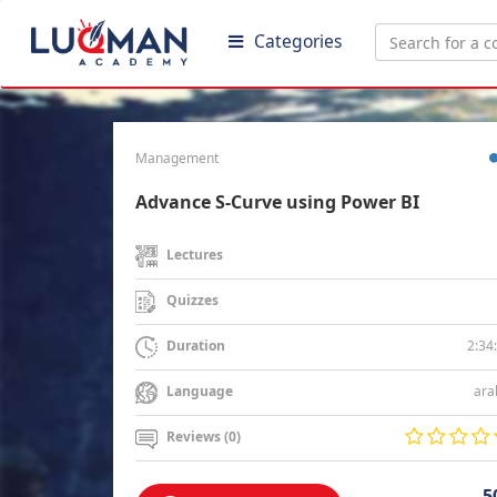
Categories
Management
Advance S-Curve using Power BI
Lectures
Quizzes
2:34
Duration
ara
Language
Reviews (0)
5