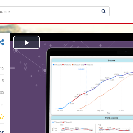
Play
Video
15
0
:35
bic
0$