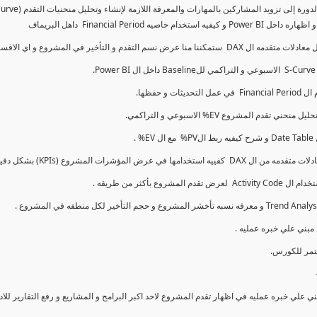
كما سنتناول معادلات متقدمه ال DAX و اي الاقسام اكثر تأخيرا , كل هذا بشكل تفاعلي و محدث باستمرار
ي علي خبره عمليه في اظهار تقدم المشروع لاحد اكبر البرامج و المشاريع و رفع التقارير لل