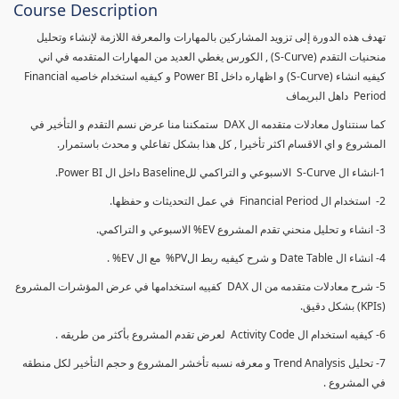
Course Description
تهدف هذه الدورة إلى تزويد المشاركين بالمهارات والمعرفة اللازمة لإنشاء وتحليل
منحنيات التقدم (S-Curve) , الكورس يغطي العديد من المهارات المتقدمه في اني
كيفيه انشاء (S-Curve) و اظهاره داخل Power BI و كيفيه استخدام خاصيه Financial
Period داهل البريماف
كما سنتناول معادلات متقدمه ال DAX ستمكننا منا عرض نسم التقدم و التأخير في
المشروع و اي الاقسام اكثر تأخيرا , كل هذا بشكل تفاعلي و محدث باستمرار.
1-انشاء ال S-Curve الاسبوعي و التراكمي للBaseline داخل ال Power BI.
2- استخدام ال Financial Period في عمل التحديثات و حفظها.
3- انشاء و تحليل منحني تقدم المشروع EV% الاسبوعي و التراكمي.
4- انشاء ال Date Table و شرح كيفيه ربط الPV% مع ال EV% .
5- شرح معادلات متقدمه من ال DAX كفييه استخدامها في عرض المؤشرات المشروع
(KPIs) بشكل دقيق.
6- كيفيه استخدام ال Activity Code لعرض تقدم المشروع بأكثر من طريقه .
7- تحليل Trend Analysis و معرفه نسبه تأخشر المشروع و حجم التأخير لكل منطقه
في المشروع .