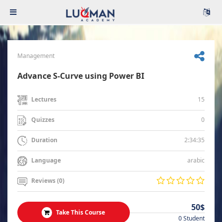
Management
Advance S-Curve using Power BI
15
Lectures
0
Quizzes
2:34:35
Duration
arabic
Language
Reviews (0)
50$
Take This Course
0 Student