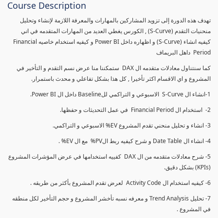
Course Description
تهدف هذه الدورة إلى تزويد المشاركين بالمهارات والمعرفة اللازمة لإنشاء وتحليل
منحنيات التقدم (S-Curve) , الكورس يغطي العديد من المهارات المتقدمه في اني
كيفيه انشاء (S-Curve) و اظهاره داخل Power BI و كيفيه استخدام خاصيه Financial
Period داهل البريماف
كما سنتناول معادلات متقدمه ال DAX ستمكننا منا عرض نسم التقدم و التأخير في
المشروع و اي الاقسام اكثر تأخيرا , كل هذا بشكل تفاعلي و محدث باستمرار.
1-انشاء ال S-Curve الاسبوعي و التراكمي للBaseline داخل ال Power BI.
2- استخدام ال Financial Period في عمل التحديثات و حفظها.
3- انشاء و تحليل منحني تقدم المشروع EV% الاسبوعي و التراكمي.
4- انشاء ال Date Table و شرح كيفيه ربط الPV% مع ال EV% .
5- شرح معادلات متقدمه من ال DAX كفييه استخدامها في عرض المؤشرات المشروع
(KPIs) بشكل دقيق.
6- كيفيه استخدام ال Activity Code لعرض تقدم المشروع بأكثر من طريقه .
7- تحليل Trend Analysis و معرفه نسبه تأخشر المشروع و حجم التأخير لكل منطقه
في المشروع .