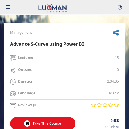
Management
Advance S-Curve using Power BI
15
Lectures
0
Quizzes
2:34:35
Duration
arabic
Language
Reviews (0)
50$
Take This Course
0 Student