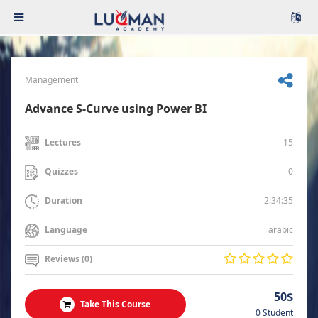
Management
Advance S-Curve using Power BI
15
Lectures
0
Quizzes
2:34:35
Duration
arabic
Language
Reviews (0)
50$
Take This Course
0 Student