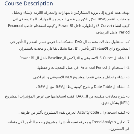
Course Description
تهدف هذه الدورة إلى تزويد المشاركين بالمهارات والمعرفة اللازمة لإنشاء وتحليل
منحنيات التقدم (S-Curve) , الكورس يغطي العديد من المهارات المتقدمه في اني
كيفيه انشاء (S-Curve) و اظهاره داخل Power BI و كيفيه استخدام خاصيه Financial
Period داهل البريماف
كما سنتناول معادلات متقدمه ال DAX ستمكننا منا عرض نسم التقدم و التأخير في
المشروع و اي الاقسام اكثر تأخيرا , كل هذا بشكل تفاعلي و محدث باستمرار.
1-انشاء ال S-Curve الاسبوعي و التراكمي للBaseline داخل ال Power BI.
2- استخدام ال Financial Period في عمل التحديثات و حفظها.
3- انشاء و تحليل منحني تقدم المشروع EV% الاسبوعي و التراكمي.
4- انشاء ال Date Table و شرح كيفيه ربط الPV% مع ال EV% .
5- شرح معادلات متقدمه من ال DAX كفييه استخدامها في عرض المؤشرات المشروع
(KPIs) بشكل دقيق.
6- كيفيه استخدام ال Activity Code لعرض تقدم المشروع بأكثر من طريقه .
7- تحليل Trend Analysis و معرفه نسبه تأخشر المشروع و حجم التأخير لكل منطقه
في المشروع .