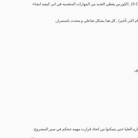
تهدف هذه الدورة إلى تزويد المشاركين بالمهارات والمعرفة اللازمة لإنشاء وتحليل منحنيات التقدم (S-Curve) , الكورس يغطي العديد من المهارات المتقدمه في اني كيفيه انشاء
اداره العليا حتي يتمكنوا من اتخاذ قرارت مهمه تتحكم في سير المشروع