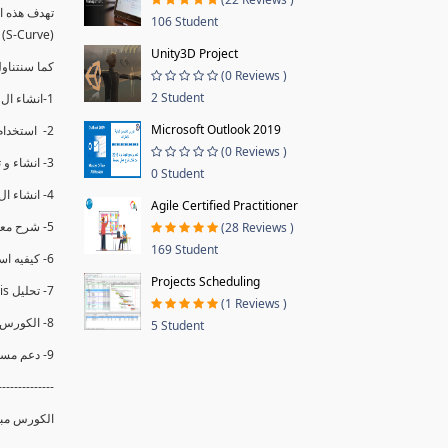
106 Student
(S-Curve) و اظهاره داخل Power BI و كيفيه استخدام خاصيه Financial Period داهل البريماف
Unity3D Project
ستمكننا منا عرض نسم التقدم و التأخير في المشروع .
(0 Reviews )
2 Student
1-انشاء ال S-Curve الاسبوعي و التراكمي للBaseline داخل ال Power BI.
Microsoft Outlook 2019
2- استخدام ال Financial Period في عمل التحديثات و حفظها.
(0 Reviews )
3- انشاء و تحليل منحني تقدم المشروع EV% الاسبوعي و التراكمي.
0 Student
4- انشاء ال Date Table و شرح كيفيه ربط الPV% مع ال EV% .
Agile Certified Practitioner
5- شرح معادلات متقدمه من ال DAX كفييه استخدامها في عرض المؤشرات المشروع (KPIs) بشكل دقيق.
(28 Reviews )
169 Student
6- كيفيه استخدام ال Activity Code لعرض تقدم المشروع بأكثر من طريقه .
Projects Scheduling
7- تحليل Trend Analysis و معرفه نسبه تأخشر المشروع و حجم التأخير لكل منطقه في المشروع .
(1 Reviews )
8- الكورس مبني علي خبره عمليه .
5 Student
9- دعم مستمر للكورس.
--------------
الكورس مبن.