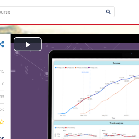
Play
Video
15
0
:35
bic
0$