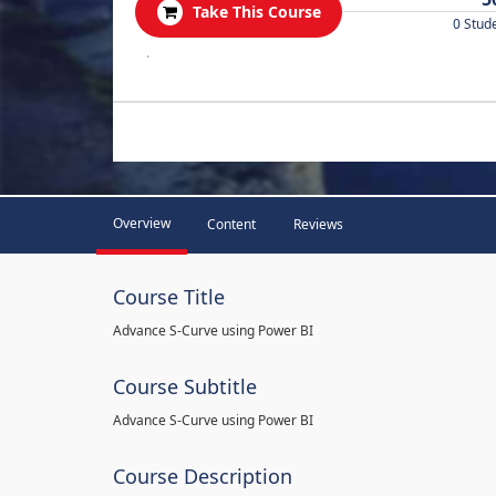
Take This Course
0 Stud
.
Overview
Content
Reviews
Course Title
Advance S-Curve using Power BI
Course Subtitle
Advance S-Curve using Power BI
Course Description