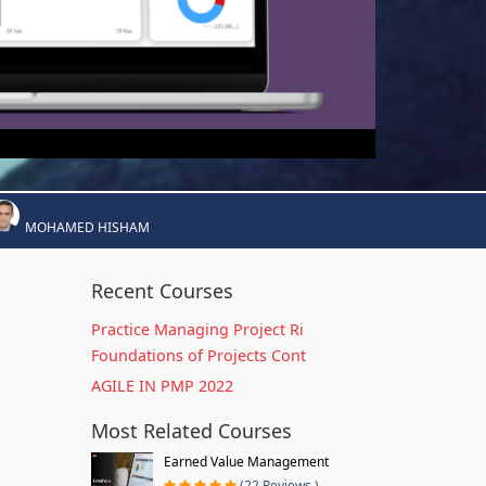
MOHAMED HISHAM
Recent Courses
Practice Managing Project Ri
Foundations of Projects Cont
AGILE IN PMP 2022
Most Related Courses
Earned Value Management
(22 Reviews )