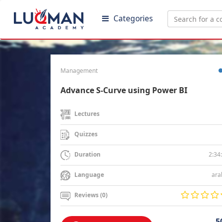
Categories
Management
Advance S-Curve using Power BI
Lectures
Quizzes
2:34
Duration
ara
Language
Reviews (0)
5