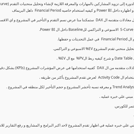
كما سنتناول معادلات متقدمه ال DAX و اي الاقسام اكثر تأخيرا , كل هذا بشكل تفاعلي و محدث باستمرار
ي علي خبره عمليه في اظهار تقدم المشروع لاحد اكبر البرامج و المشاريع و رفع التقارير لل