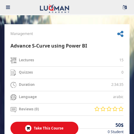
Management
Advance S-Curve using Power BI
15
Lectures
0
Quizzes
2:34:35
Duration
arabic
Language
Reviews (0)
50$
Take This Course
0 Student