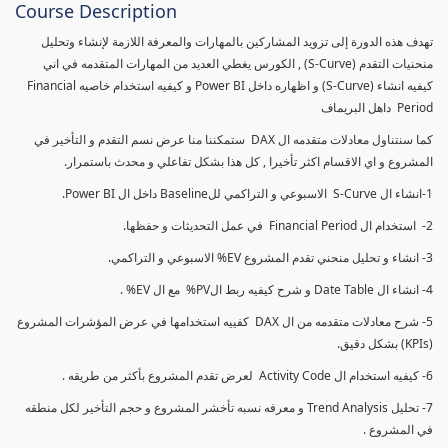
Course Description
تهدف هذه الدورة إلى تزويد المشاركين بالمهارات والمعرفة اللازمة لإنشاء وتحليل
منحنيات التقدم (S-Curve) , الكورس يغطي العديد من المهارات المتقدمه في اني
كيفيه انشاء (S-Curve) و اظهاره داخل Power BI و كيفيه استخدام خاصيه Financial
Period داهل البريماف
كما سنتناول معادلات متقدمه ال DAX ستمكننا منا عرض نسم التقدم و التأخير في
المشروع و اي الاقسام اكثر تأخيرا , كل هذا بشكل تفاعلي و محدث باستمرار.
1-انشاء ال S-Curve الاسبوعي و التراكمي للBaseline داخل ال Power BI.
2- استخدام ال Financial Period في عمل التحديثات و حفظها.
3- انشاء و تحليل منحني تقدم المشروع EV% الاسبوعي و التراكمي.
4- انشاء ال Date Table و شرح كيفيه ربط الPV% مع ال EV% .
5- شرح معادلات متقدمه من ال DAX كفييه استخدامها في عرض المؤشرات المشروع
(KPIs) بشكل دقيق.
6- كيفيه استخدام ال Activity Code لعرض تقدم المشروع بأكثر من طريقه .
7- تحليل Trend Analysis و معرفه نسبه تأخشر المشروع و حجم التأخير لكل منطقه
في المشروع .