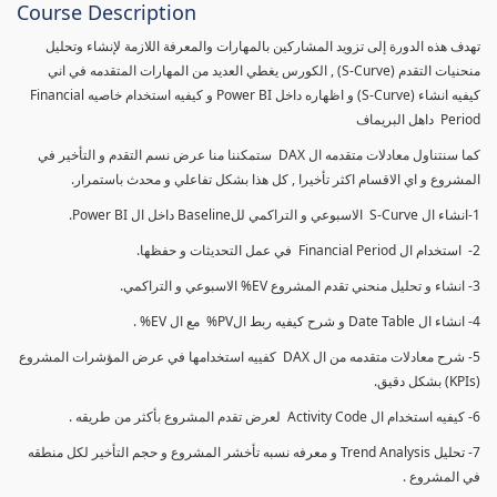
Course Description
تهدف هذه الدورة إلى تزويد المشاركين بالمهارات والمعرفة اللازمة لإنشاء وتحليل
منحنيات التقدم (S-Curve) , الكورس يغطي العديد من المهارات المتقدمه في اني
كيفيه انشاء (S-Curve) و اظهاره داخل Power BI و كيفيه استخدام خاصيه Financial
Period داهل البريماف
كما سنتناول معادلات متقدمه ال DAX ستمكننا منا عرض نسم التقدم و التأخير في
المشروع و اي الاقسام اكثر تأخيرا , كل هذا بشكل تفاعلي و محدث باستمرار.
1-انشاء ال S-Curve الاسبوعي و التراكمي للBaseline داخل ال Power BI.
2- استخدام ال Financial Period في عمل التحديثات و حفظها.
3- انشاء و تحليل منحني تقدم المشروع EV% الاسبوعي و التراكمي.
4- انشاء ال Date Table و شرح كيفيه ربط الPV% مع ال EV% .
5- شرح معادلات متقدمه من ال DAX كفييه استخدامها في عرض المؤشرات المشروع
(KPIs) بشكل دقيق.
6- كيفيه استخدام ال Activity Code لعرض تقدم المشروع بأكثر من طريقه .
7- تحليل Trend Analysis و معرفه نسبه تأخشر المشروع و حجم التأخير لكل منطقه
في المشروع .