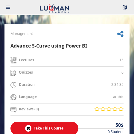
Management
Advance S-Curve using Power BI
15
Lectures
0
Quizzes
2:34:35
Duration
arabic
Language
Reviews (0)
50$
Take This Course
0 Student