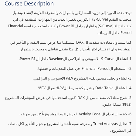
Course Description
تهدف هذه الدورة إلى تزويد المشاركين بالمهارات والمعرفة اللازمة لإنشاء وتحليل
منحنيات التقدم (S-Curve) , الكورس يغطي العديد من المهارات المتقدمه في اني
كيفيه انشاء (S-Curve) و اظهاره داخل Power BI و كيفيه استخدام خاصيه Financial
Period داهل البريماف
كما سنتناول معادلات متقدمه ال DAX ستمكننا منا عرض نسم التقدم و التأخير في
المشروع و اي الاقسام اكثر تأخيرا , كل هذا بشكل تفاعلي و محدث باستمرار.
1-انشاء ال S-Curve الاسبوعي و التراكمي للBaseline داخل ال Power BI.
2- استخدام ال Financial Period في عمل التحديثات و حفظها.
3- انشاء و تحليل منحني تقدم المشروع EV% الاسبوعي و التراكمي.
4- انشاء ال Date Table و شرح كيفيه ربط الPV% مع ال EV% .
5- شرح معادلات متقدمه من ال DAX كفييه استخدامها في عرض المؤشرات المشروع
(KPIs) بشكل دقيق.
6- كيفيه استخدام ال Activity Code لعرض تقدم المشروع بأكثر من طريقه .
7- تحليل Trend Analysis و معرفه نسبه تأخشر المشروع و حجم التأخير لكل منطقه
في المشروع .