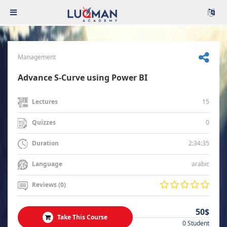
Management
Advance S-Curve using Power BI
15
Lectures
0
Quizzes
2:34:35
Duration
arabic
Language
Reviews (0)
50$
Take This Course
0 Student