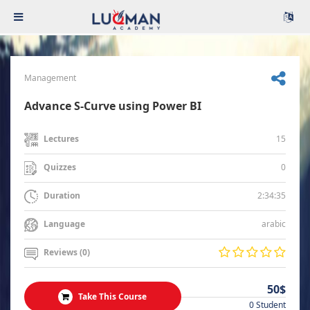
Management
Advance S-Curve using Power BI
15
Lectures
0
Quizzes
2:34:35
Duration
arabic
Language
Reviews (0)
50$
Take This Course
0 Student