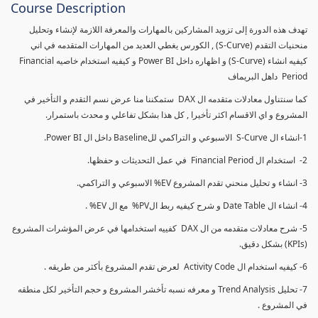
Course Description
تهدف هذه الدورة إلى تزويد المشاركين بالمهارات والمعرفة اللازمة لإنشاء وتحليل
منحنيات التقدم (S-Curve) , الكورس يغطي العديد من المهارات المتقدمه في اني
كيفيه انشاء (S-Curve) و اظهاره داخل Power BI و كيفيه استخدام خاصيه Financial
Period داهل البريماف
كما سنتناول معادلات متقدمه ال DAX ستمكننا منا عرض نسم التقدم و التأخير في
المشروع و اي الاقسام اكثر تأخيرا , كل هذا بشكل تفاعلي و محدث باستمرار.
1-انشاء ال S-Curve الاسبوعي و التراكمي للBaseline داخل ال Power BI.
2- استخدام ال Financial Period في عمل التحديثات و حفظها.
3- انشاء و تحليل منحني تقدم المشروع EV% الاسبوعي و التراكمي.
4- انشاء ال Date Table و شرح كيفيه ربط الPV% مع ال EV% .
5- شرح معادلات متقدمه من ال DAX كفييه استخدامها في عرض المؤشرات المشروع
(KPIs) بشكل دقيق.
6- كيفيه استخدام ال Activity Code لعرض تقدم المشروع بأكثر من طريقه .
7- تحليل Trend Analysis و معرفه نسبه تأخشر المشروع و حجم التأخير لكل منطقه
في المشروع .