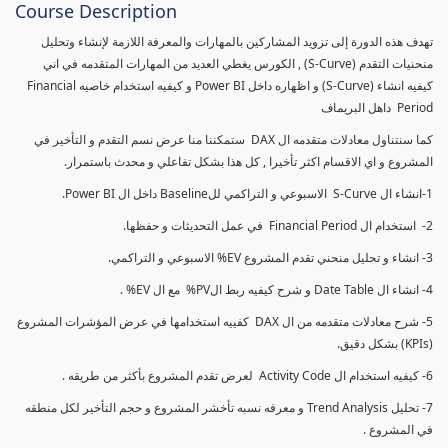
Course Description
تهدف هذه الدورة إلى تزويد المشاركين بالمهارات والمعرفة اللازمة لإنشاء وتحليل
منحنيات التقدم (S-Curve) , الكورس يغطي العديد من المهارات المتقدمه في اني
كيفيه انشاء (S-Curve) و اظهاره داخل Power BI و كيفيه استخدام خاصيه Financial
Period داهل البريماف
كما سنتناول معادلات متقدمه ال DAX ستمكننا منا عرض نسم التقدم و التأخير في
المشروع و اي الاقسام اكثر تأخيرا , كل هذا بشكل تفاعلي و محدث باستمرار.
1-انشاء ال S-Curve الاسبوعي و التراكمي للBaseline داخل ال Power BI.
2- استخدام ال Financial Period في عمل التحديثات و حفظها.
3- انشاء و تحليل منحني تقدم المشروع EV% الاسبوعي و التراكمي.
4- انشاء ال Date Table و شرح كيفيه ربط الPV% مع ال EV% .
5- شرح معادلات متقدمه من ال DAX كفييه استخدامها في عرض المؤشرات المشروع
(KPIs) بشكل دقيق.
6- كيفيه استخدام ال Activity Code لعرض تقدم المشروع بأكثر من طريقه .
7- تحليل Trend Analysis و معرفه نسبه تأخشر المشروع و حجم التأخير لكل منطقه
في المشروع .