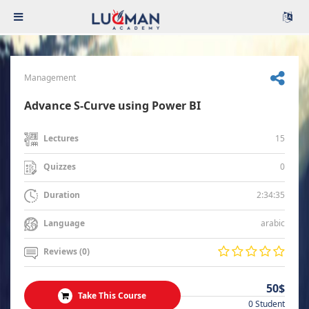
Management
Advance S-Curve using Power BI
15
Lectures
0
Quizzes
2:34:35
Duration
arabic
Language
Reviews (0)
50$
Take This Course
0 Student