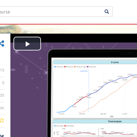
Play
Video
15
0
:35
bic
0$