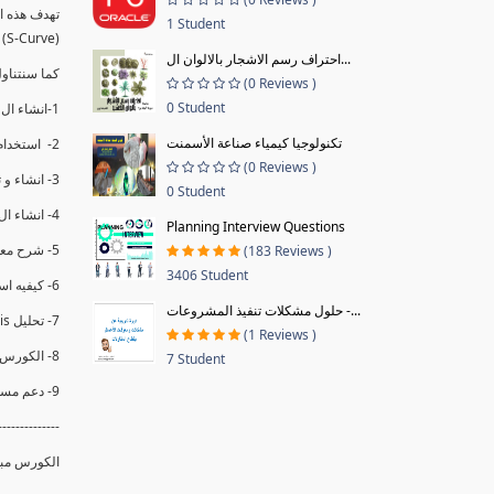
1 Student
(S-Curve) و اظهاره داخل Power BI و كيفيه استخدام خاصيه Financial Period داهل البريماف
احتراف رسم الاشجار بالالوان ال...
كما سنتناول معادلات متقدمه ال DAX ستمكننا منا عرض
(0 Reviews )
0 Student
1-انشاء ال S-Curve الاسبوعي و التراكمي للBaseline داخل ال Power BI.
تكنولوجيا كيمياء صناعة الأسمنت
2- استخدام ال Financial Period في عمل التحديثات و حفظها.
(0 Reviews )
3- انشاء و تحليل منحني تقدم المشروع EV% الاسبوعي و التراكمي.
0 Student
4- انشاء ال Date Table و شرح كيفيه ربط الPV% مع ال EV% .
Planning Interview Questions
5- شرح معادلات متقدمه من ال DAX كفييه استخدامها في عرض المؤشرات المشروع (KPIs) بشكل دقيق.
(183 Reviews )
3406 Student
6- كيفيه استخدام ال Activity Code لعرض تقدم المشروع بأكثر من طريقه .
حلول مشكلات تنفيذ المشروعات -...
7- تحليل Trend Analysis و معرفه نسبه تأخشر المشروع و حجم التأخير لكل منطقه في المشروع .
(1 Reviews )
8- الكورس مبني علي خبره عمليه .
7 Student
9- دعم مستمر للكورس.
--------------
الكورس مبني