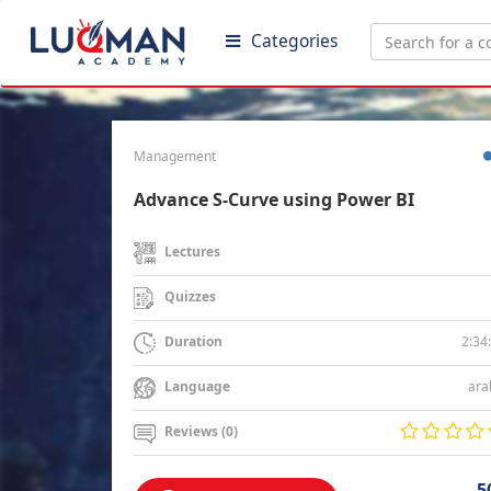
Categories
Management
Advance S-Curve using Power BI
Lectures
Quizzes
2:34
Duration
ara
Language
Reviews (0)
5