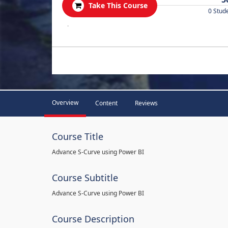
Take This Course
0 Stud
.
Overview
Content
Reviews
Course Title
Advance S-Curve using Power BI
Course Subtitle
Advance S-Curve using Power BI
Course Description