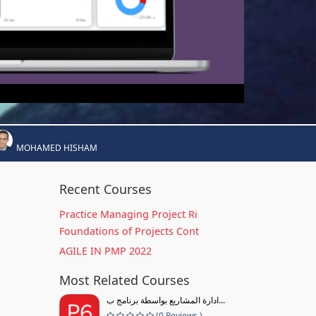
MOHAMED HISHAM
Recent Courses
Practice Managing Project Ri
Foundations of Projects Cont
AGILE IN PMP 2022
Most Related Courses
ادارة المشاريع بواسطة برنامج ب...
(0 Reviews )