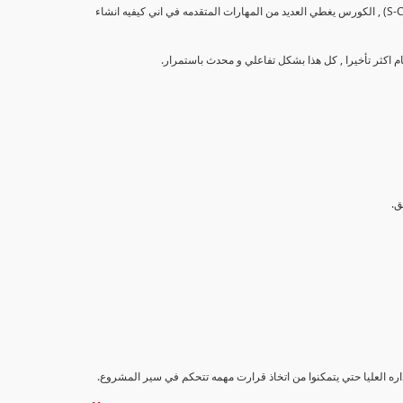
تهدف هذه الدورة إلى تزويد المشاركين بالمهارات والمعرفة اللازمة لإنشاء وتحليل منحنيات التقدم (S-Curve) , الكورس يغطي العديد من المهارات المتقدمه في اني كيفيه انشاء
داره العليا حتي يتمكنوا من اتخاذ قرارت مهمه تتحكم في سير المشروع.