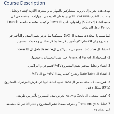
Course Description
تهدف هذه الدورة إلى تزويد المشاركين بالمهارات والمعرفة اللازمة لإنشاء وتحليل
منحنيات التقدم (S-Curve) , الكورس يغطي العديد من المهارات المتقدمه في اني
كيفيه انشاء (S-Curve) و اظهاره داخل Power BI و كيفيه استخدام خاصيه Financial
Period داهل البريماف
كما سنتناول معادلات متقدمه ال DAX ستمكننا منا عرض نسم التقدم و التأخير في
المشروع و اي الاقسام اكثر تأخيرا , كل هذا بشكل تفاعلي و محدث باستمرار.
1-انشاء ال S-Curve الاسبوعي و التراكمي للBaseline داخل ال Power BI.
2- استخدام ال Financial Period في عمل التحديثات و حفظها.
3- انشاء و تحليل منحني تقدم المشروع EV% الاسبوعي و التراكمي.
4- انشاء ال Date Table و شرح كيفيه ربط الPV% مع ال EV% .
5- شرح معادلات متقدمه من ال DAX كفييه استخدامها في عرض المؤشرات المشروع
(KPIs) بشكل دقيق.
6- كيفيه استخدام ال Activity Code لعرض تقدم المشروع بأكثر من طريقه .
7- تحليل Trend Analysis و معرفه نسبه تأخشر المشروع و حجم التأخير لكل منطقه
في المشروع .