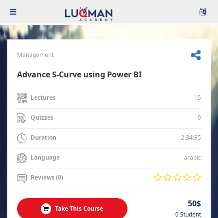
Management
Advance S-Curve using Power BI
15
Lectures
0
Quizzes
2:34:35
Duration
arabic
Language
Reviews (0)
50$
Take This Course
0 Student