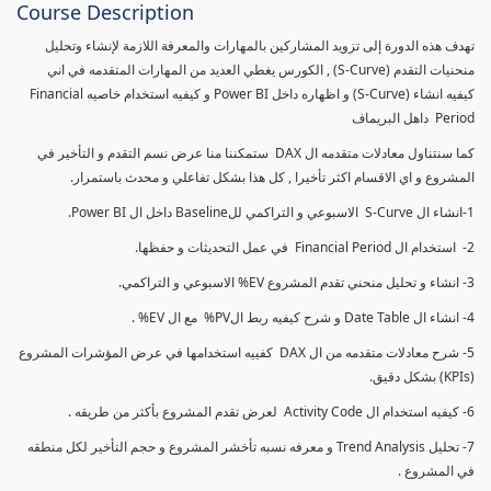
Course Description
تهدف هذه الدورة إلى تزويد المشاركين بالمهارات والمعرفة اللازمة لإنشاء وتحليل
منحنيات التقدم (S-Curve) , الكورس يغطي العديد من المهارات المتقدمه في اني
كيفيه انشاء (S-Curve) و اظهاره داخل Power BI و كيفيه استخدام خاصيه Financial
Period داهل البريماف
كما سنتناول معادلات متقدمه ال DAX ستمكننا منا عرض نسم التقدم و التأخير في
المشروع و اي الاقسام اكثر تأخيرا , كل هذا بشكل تفاعلي و محدث باستمرار.
1-انشاء ال S-Curve الاسبوعي و التراكمي للBaseline داخل ال Power BI.
2- استخدام ال Financial Period في عمل التحديثات و حفظها.
3- انشاء و تحليل منحني تقدم المشروع EV% الاسبوعي و التراكمي.
4- انشاء ال Date Table و شرح كيفيه ربط الPV% مع ال EV% .
5- شرح معادلات متقدمه من ال DAX كفييه استخدامها في عرض المؤشرات المشروع
(KPIs) بشكل دقيق.
6- كيفيه استخدام ال Activity Code لعرض تقدم المشروع بأكثر من طريقه .
7- تحليل Trend Analysis و معرفه نسبه تأخشر المشروع و حجم التأخير لكل منطقه
في المشروع .