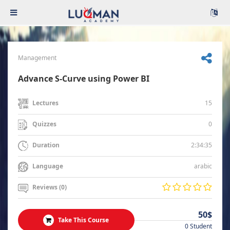
Management
Advance S-Curve using Power BI
15
Lectures
0
Quizzes
2:34:35
Duration
arabic
Language
Reviews (0)
50$
Take This Course
0 Student