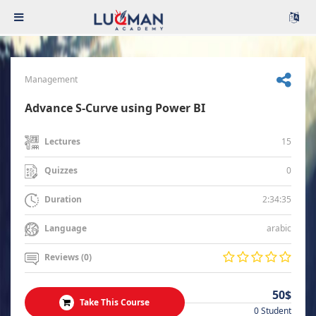
Management
Advance S-Curve using Power BI
15
Lectures
0
Quizzes
2:34:35
Duration
arabic
Language
Reviews (0)
50$
Take This Course
0 Student