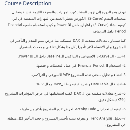
Course Description
تهدف هذه الدورة إلى تزويد المشاركين بالمهارات والمعرفة اللازمة لإنشاء وتحليل
منحنيات التقدم (S-Curve) , الكورس يغطي العديد من المهارات المتقدمه في اني
كيفيه انشاء (S-Curve) و اظهاره داخل Power BI و كيفيه استخدام خاصيه Financial
Period داهل البريماف
كما سنتناول معادلات متقدمه ال DAX ستمكننا منا عرض نسم التقدم و التأخير في
المشروع و اي الاقسام اكثر تأخيرا , كل هذا بشكل تفاعلي و محدث باستمرار.
1-انشاء ال S-Curve الاسبوعي و التراكمي للBaseline داخل ال Power BI.
2- استخدام ال Financial Period في عمل التحديثات و حفظها.
3- انشاء و تحليل منحني تقدم المشروع EV% الاسبوعي و التراكمي.
4- انشاء ال Date Table و شرح كيفيه ربط الPV% مع ال EV% .
5- شرح معادلات متقدمه من ال DAX كفييه استخدامها في عرض المؤشرات المشروع
(KPIs) بشكل دقيق.
6- كيفيه استخدام ال Activity Code لعرض تقدم المشروع بأكثر من طريقه .
7- تحليل Trend Analysis و معرفه نسبه تأخشر المشروع و حجم التأخير لكل منطقه
في المشروع .