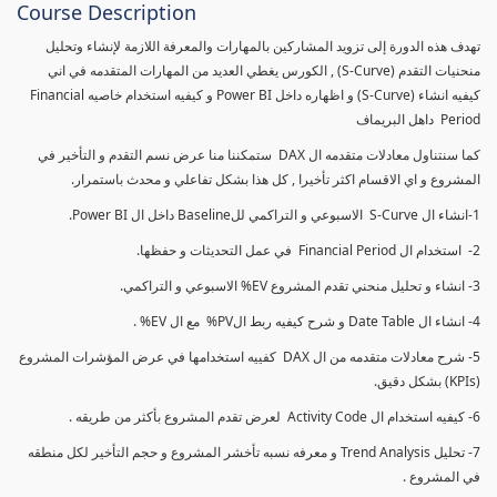
Course Description
تهدف هذه الدورة إلى تزويد المشاركين بالمهارات والمعرفة اللازمة لإنشاء وتحليل
منحنيات التقدم (S-Curve) , الكورس يغطي العديد من المهارات المتقدمه في اني
كيفيه انشاء (S-Curve) و اظهاره داخل Power BI و كيفيه استخدام خاصيه Financial
Period داهل البريماف
كما سنتناول معادلات متقدمه ال DAX ستمكننا منا عرض نسم التقدم و التأخير في
المشروع و اي الاقسام اكثر تأخيرا , كل هذا بشكل تفاعلي و محدث باستمرار.
1-انشاء ال S-Curve الاسبوعي و التراكمي للBaseline داخل ال Power BI.
2- استخدام ال Financial Period في عمل التحديثات و حفظها.
3- انشاء و تحليل منحني تقدم المشروع EV% الاسبوعي و التراكمي.
4- انشاء ال Date Table و شرح كيفيه ربط الPV% مع ال EV% .
5- شرح معادلات متقدمه من ال DAX كفييه استخدامها في عرض المؤشرات المشروع
(KPIs) بشكل دقيق.
6- كيفيه استخدام ال Activity Code لعرض تقدم المشروع بأكثر من طريقه .
7- تحليل Trend Analysis و معرفه نسبه تأخشر المشروع و حجم التأخير لكل منطقه
في المشروع .