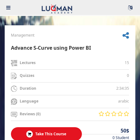
Management
Advance S-Curve using Power BI
15
Lectures
0
Quizzes
2:34:35
Duration
arabic
Language
Reviews (0)
50$
Take This Course
0 Student