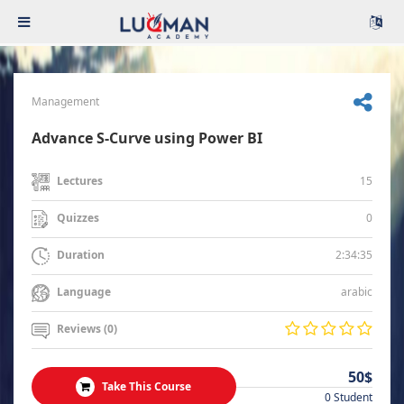
Management
Advance S-Curve using Power BI
15
Lectures
0
Quizzes
2:34:35
Duration
arabic
Language
Reviews (0)
50$
Take This Course
0 Student