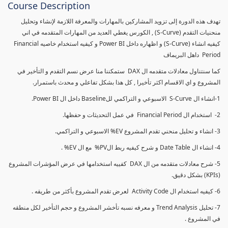
Course Description
تهدف هذه الدورة إلى تزويد المشاركين بالمهارات والمعرفة اللازمة لإنشاء وتحليل
منحنيات التقدم (S-Curve) , الكورس يغطي العديد من المهارات المتقدمه في اني
كيفيه انشاء (S-Curve) و اظهاره داخل Power BI و كيفيه استخدام خاصيه Financial
Period داهل البريماف
كما سنتناول معادلات متقدمه ال DAX ستمكننا منا عرض نسم التقدم و التأخير في
المشروع و اي الاقسام اكثر تأخيرا , كل هذا بشكل تفاعلي و محدث باستمرار.
1-انشاء ال S-Curve الاسبوعي و التراكمي للBaseline داخل ال Power BI.
2- استخدام ال Financial Period في عمل التحديثات و حفظها.
3- انشاء و تحليل منحني تقدم المشروع EV% الاسبوعي و التراكمي.
4- انشاء ال Date Table و شرح كيفيه ربط الPV% مع ال EV% .
5- شرح معادلات متقدمه من ال DAX كفييه استخدامها في عرض المؤشرات المشروع
(KPIs) بشكل دقيق.
6- كيفيه استخدام ال Activity Code لعرض تقدم المشروع بأكثر من طريقه .
7- تحليل Trend Analysis و معرفه نسبه تأخشر المشروع و حجم التأخير لكل منطقه
في المشروع .