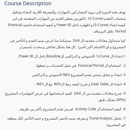
Course Description
تهدف هذه الدورة إلى تزويد المشاركين بالمهارات والمعرفة اللازمة لإنشاء وتحليل
منحنيات التقدم (S-Curve) , الكورس يغطي العديد من المهارات المتقدمه في اني
كيفيه انشاء (S-Curve) و اظهاره داخل Power BI و كيفيه استخدام خاصيه Financial
Period داهل البريماف
كما سنتناول معادلات متقدمه ال DAX ستمكننا منا عرض نسم التقدم و التأخير في
المشروع و اي الاقسام اكثر تأخيرا , كل هذا بشكل تفاعلي و محدث باستمرار.
1-انشاء ال S-Curve الاسبوعي و التراكمي للBaseline داخل ال Power BI.
2- استخدام ال Financial Period في عمل التحديثات و حفظها.
3- انشاء و تحليل منحني تقدم المشروع EV% الاسبوعي و التراكمي.
4- انشاء ال Date Table و شرح كيفيه ربط الPV% مع ال EV% .
5- شرح معادلات متقدمه من ال DAX كفييه استخدامها في عرض المؤشرات المشروع
(KPIs) بشكل دقيق.
6- كيفيه استخدام ال Activity Code لعرض تقدم المشروع بأكثر من طريقه .
7- تحليل Trend Analysis و معرفه نسبه تأخشر المشروع و حجم التأخير لكل منطقه
في المشروع .