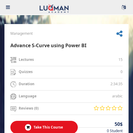
Management
Advance S-Curve using Power BI
15
Lectures
0
Quizzes
2:34:35
Duration
arabic
Language
Reviews (0)
50$
Take This Course
0 Student