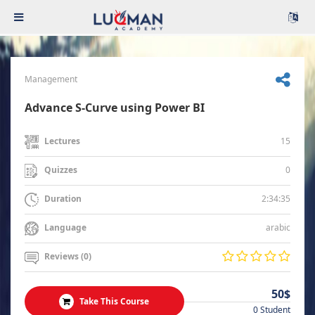
Management
Advance S-Curve using Power BI
15
Lectures
0
Quizzes
2:34:35
Duration
arabic
Language
Reviews (0)
50$
Take This Course
0 Student