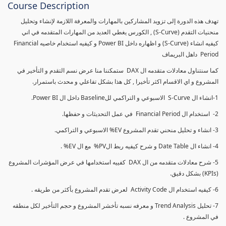
Course Description
تهدف هذه الدورة إلى تزويد المشاركين بالمهارات والمعرفة اللازمة لإنشاء وتحليل
منحنيات التقدم (S-Curve) , الكورس يغطي العديد من المهارات المتقدمه في اني
كيفيه انشاء (S-Curve) و اظهاره داخل Power BI و كيفيه استخدام خاصيه Financial
Period داهل البريماف
كما سنتناول معادلات متقدمه ال DAX ستمكننا منا عرض نسم التقدم و التأخير في
المشروع و اي الاقسام اكثر تأخيرا , كل هذا بشكل تفاعلي و محدث باستمرار.
1-انشاء ال S-Curve الاسبوعي و التراكمي للBaseline داخل ال Power BI.
2- استخدام ال Financial Period في عمل التحديثات و حفظها.
3- انشاء و تحليل منحني تقدم المشروع EV% الاسبوعي و التراكمي.
4- انشاء ال Date Table و شرح كيفيه ربط الPV% مع ال EV% .
5- شرح معادلات متقدمه من ال DAX كفييه استخدامها في عرض المؤشرات المشروع
(KPIs) بشكل دقيق.
6- كيفيه استخدام ال Activity Code لعرض تقدم المشروع بأكثر من طريقه .
7- تحليل Trend Analysis و معرفه نسبه تأخشر المشروع و حجم التأخير لكل منطقه
في المشروع .