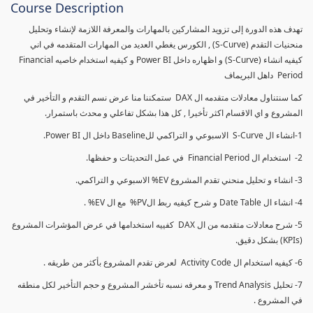
Course Description
تهدف هذه الدورة إلى تزويد المشاركين بالمهارات والمعرفة اللازمة لإنشاء وتحليل
منحنيات التقدم (S-Curve) , الكورس يغطي العديد من المهارات المتقدمه في اني
كيفيه انشاء (S-Curve) و اظهاره داخل Power BI و كيفيه استخدام خاصيه Financial
Period داهل البريماف
كما سنتناول معادلات متقدمه ال DAX ستمكننا منا عرض نسم التقدم و التأخير في
المشروع و اي الاقسام اكثر تأخيرا , كل هذا بشكل تفاعلي و محدث باستمرار.
1-انشاء ال S-Curve الاسبوعي و التراكمي للBaseline داخل ال Power BI.
2- استخدام ال Financial Period في عمل التحديثات و حفظها.
3- انشاء و تحليل منحني تقدم المشروع EV% الاسبوعي و التراكمي.
4- انشاء ال Date Table و شرح كيفيه ربط الPV% مع ال EV% .
5- شرح معادلات متقدمه من ال DAX كفييه استخدامها في عرض المؤشرات المشروع
(KPIs) بشكل دقيق.
6- كيفيه استخدام ال Activity Code لعرض تقدم المشروع بأكثر من طريقه .
7- تحليل Trend Analysis و معرفه نسبه تأخشر المشروع و حجم التأخير لكل منطقه
في المشروع .