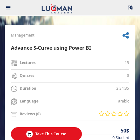
Management
Advance S-Curve using Power BI
15
Lectures
0
Quizzes
2:34:35
Duration
arabic
Language
Reviews (0)
50$
Take This Course
0 Student