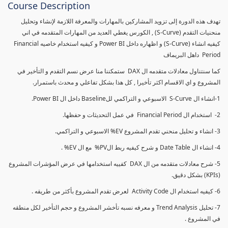
Course Description
تهدف هذه الدورة إلى تزويد المشاركين بالمهارات والمعرفة اللازمة لإنشاء وتحليل
منحنيات التقدم (S-Curve) , الكورس يغطي العديد من المهارات المتقدمه في اني
كيفيه انشاء (S-Curve) و اظهاره داخل Power BI و كيفيه استخدام خاصيه Financial
Period داهل البريماف
كما سنتناول معادلات متقدمه ال DAX ستمكننا منا عرض نسم التقدم و التأخير في
المشروع و اي الاقسام اكثر تأخيرا , كل هذا بشكل تفاعلي و محدث باستمرار.
1-انشاء ال S-Curve الاسبوعي و التراكمي للBaseline داخل ال Power BI.
2- استخدام ال Financial Period في عمل التحديثات و حفظها.
3- انشاء و تحليل منحني تقدم المشروع EV% الاسبوعي و التراكمي.
4- انشاء ال Date Table و شرح كيفيه ربط الPV% مع ال EV% .
5- شرح معادلات متقدمه من ال DAX كفييه استخدامها في عرض المؤشرات المشروع
(KPIs) بشكل دقيق.
6- كيفيه استخدام ال Activity Code لعرض تقدم المشروع بأكثر من طريقه .
7- تحليل Trend Analysis و معرفه نسبه تأخشر المشروع و حجم التأخير لكل منطقه
في المشروع .