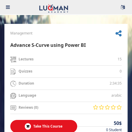
Management
Advance S-Curve using Power BI
15
Lectures
0
Quizzes
2:34:35
Duration
arabic
Language
Reviews (0)
50$
Take This Course
0 Student