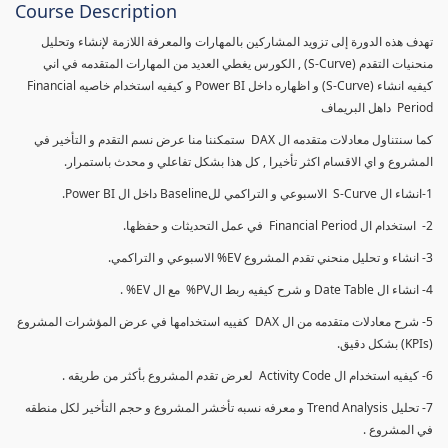
Course Description
تهدف هذه الدورة إلى تزويد المشاركين بالمهارات والمعرفة اللازمة لإنشاء وتحليل
منحنيات التقدم (S-Curve) , الكورس يغطي العديد من المهارات المتقدمه في اني
كيفيه انشاء (S-Curve) و اظهاره داخل Power BI و كيفيه استخدام خاصيه Financial
Period داهل البريماف
كما سنتناول معادلات متقدمه ال DAX ستمكننا منا عرض نسم التقدم و التأخير في
المشروع و اي الاقسام اكثر تأخيرا , كل هذا بشكل تفاعلي و محدث باستمرار.
1-انشاء ال S-Curve الاسبوعي و التراكمي للBaseline داخل ال Power BI.
2- استخدام ال Financial Period في عمل التحديثات و حفظها.
3- انشاء و تحليل منحني تقدم المشروع EV% الاسبوعي و التراكمي.
4- انشاء ال Date Table و شرح كيفيه ربط الPV% مع ال EV% .
5- شرح معادلات متقدمه من ال DAX كفييه استخدامها في عرض المؤشرات المشروع
(KPIs) بشكل دقيق.
6- كيفيه استخدام ال Activity Code لعرض تقدم المشروع بأكثر من طريقه .
7- تحليل Trend Analysis و معرفه نسبه تأخشر المشروع و حجم التأخير لكل منطقه
في المشروع .