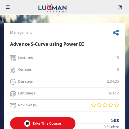
Management
Advance S-Curve using Power BI
15
Lectures
0
Quizzes
2:34:35
Duration
arabic
Language
Reviews (0)
50$
Take This Course
0 Student