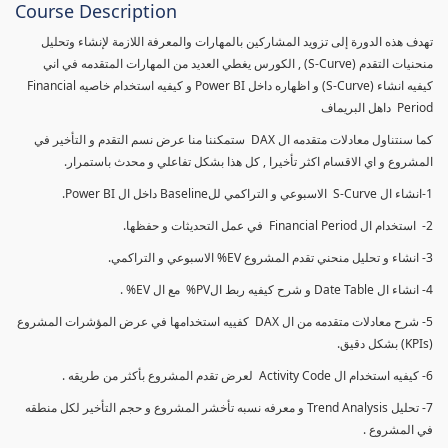
Course Description
تهدف هذه الدورة إلى تزويد المشاركين بالمهارات والمعرفة اللازمة لإنشاء وتحليل
منحنيات التقدم (S-Curve) , الكورس يغطي العديد من المهارات المتقدمه في اني
كيفيه انشاء (S-Curve) و اظهاره داخل Power BI و كيفيه استخدام خاصيه Financial
Period داهل البريماف
كما سنتناول معادلات متقدمه ال DAX ستمكننا منا عرض نسم التقدم و التأخير في
المشروع و اي الاقسام اكثر تأخيرا , كل هذا بشكل تفاعلي و محدث باستمرار.
1-انشاء ال S-Curve الاسبوعي و التراكمي للBaseline داخل ال Power BI.
2- استخدام ال Financial Period في عمل التحديثات و حفظها.
3- انشاء و تحليل منحني تقدم المشروع EV% الاسبوعي و التراكمي.
4- انشاء ال Date Table و شرح كيفيه ربط الPV% مع ال EV% .
5- شرح معادلات متقدمه من ال DAX كفييه استخدامها في عرض المؤشرات المشروع
(KPIs) بشكل دقيق.
6- كيفيه استخدام ال Activity Code لعرض تقدم المشروع بأكثر من طريقه .
7- تحليل Trend Analysis و معرفه نسبه تأخشر المشروع و حجم التأخير لكل منطقه
في المشروع .