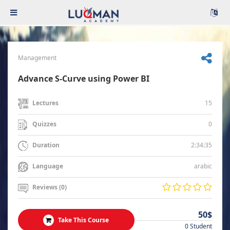
Management
Advance S-Curve using Power BI
15
Lectures
0
Quizzes
2:34:35
Duration
arabic
Language
Reviews (0)
50$
Take This Course
0 Student