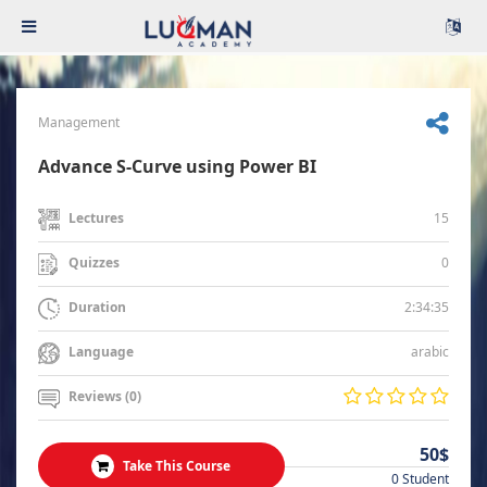
Management
Advance S-Curve using Power BI
15
Lectures
0
Quizzes
2:34:35
Duration
arabic
Language
Reviews (0)
50$
Take This Course
0 Student