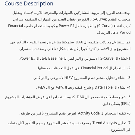
Course Description
تهدف هذه الدورة إلى تزويد المشاركين بالمهارات والمعرفة اللازمة لإنشاء وتحليل
منحنيات التقدم (S-Curve) , الكورس يغطي العديد من المهارات المتقدمه في اني
كيفيه انشاء (S-Curve) و اظهاره داخل Power BI و كيفيه استخدام خاصيه Financial
Period داهل البريماف
كما سنتناول معادلات متقدمه ال DAX ستمكننا منا عرض نسم التقدم و التأخير في
المشروع و اي الاقسام اكثر تأخيرا , كل هذا بشكل تفاعلي و محدث باستمرار.
1-انشاء ال S-Curve الاسبوعي و التراكمي للBaseline داخل ال Power BI.
2- استخدام ال Financial Period في عمل التحديثات و حفظها.
3- انشاء و تحليل منحني تقدم المشروع EV% الاسبوعي و التراكمي.
4- انشاء ال Date Table و شرح كيفيه ربط الPV% مع ال EV% .
5- شرح معادلات متقدمه من ال DAX كفييه استخدامها في عرض المؤشرات المشروع
(KPIs) بشكل دقيق.
6- كيفيه استخدام ال Activity Code لعرض تقدم المشروع بأكثر من طريقه .
7- تحليل Trend Analysis و معرفه نسبه تأخشر المشروع و حجم التأخير لكل منطقه
في المشروع .