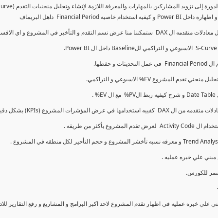
كما سنتناول معادلات متقدمه ال DAX و اي الاقسام اكثر تأخيرا , كل هذا بشكل تفاعلي و محدث باستمرار
ي علي خبره عمليه في اظهار تقدم المشروع لاحد اكبر البرامج و المشاريع و رفع التقارير لل