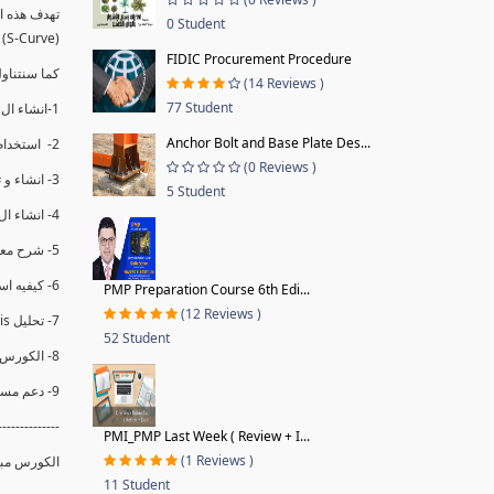
0 Student
(S-Curve) و اظهاره داخل Power BI و كيفيه استخدام خاصيه Financial Period داهل البريماف
FIDIC Procurement Procedure
ستمكننا منا عرض نسم التقدم و التأخير في المشروع .
(14 Reviews )
77 Student
1-انشاء ال S-Curve الاسبوعي و التراكمي للBaseline داخل ال Power BI.
Anchor Bolt and Base Plate Des...
2- استخدام ال Financial Period في عمل التحديثات و حفظها.
(0 Reviews )
3- انشاء و تحليل منحني تقدم المشروع EV% الاسبوعي و التراكمي.
5 Student
4- انشاء ال Date Table و شرح كيفيه ربط الPV% مع ال EV% .
5- شرح معادلات متقدمه من ال DAX كفييه استخدامها في عرض المؤشرات المشروع (KPIs) بشكل دقيق.
6- كيفيه استخدام ال Activity Code لعرض تقدم المشروع بأكثر من طريقه .
PMP Preparation Course 6th Edi...
(12 Reviews )
7- تحليل Trend Analysis و معرفه نسبه تأخشر المشروع و حجم التأخير لكل منطقه في المشروع .
52 Student
8- الكورس مبني علي خبره عمليه .
9- دعم مستمر للكورس.
--------------
PMI_PMP Last Week ( Review + I...
(1 Reviews )
الكورس مبن.
11 Student