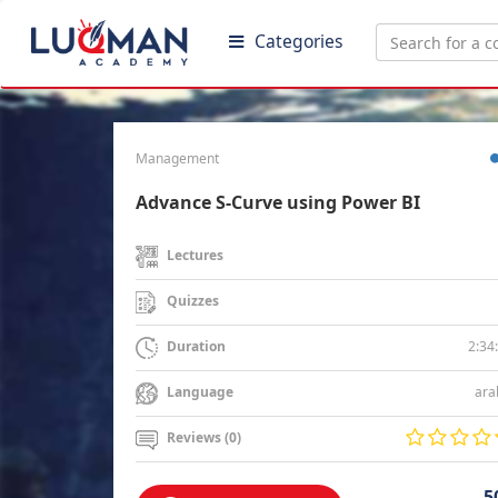
Categories
Management
Advance S-Curve using Power BI
Lectures
Quizzes
2:34
Duration
ara
Language
Reviews (0)
5