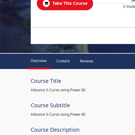
Take This Course
0 Stud
.
Overview
Content
Reviews
Course Title
Advance S-Curve using Power BI
Course Subtitle
Advance S-Curve using Power BI
Course Description