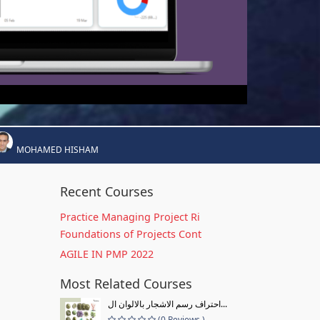
MOHAMED HISHAM
Recent Courses
Practice Managing Project Ri
Foundations of Projects Cont
AGILE IN PMP 2022
Most Related Courses
احتراف رسم الاشجار بالالوان ال...
(0 Reviews )