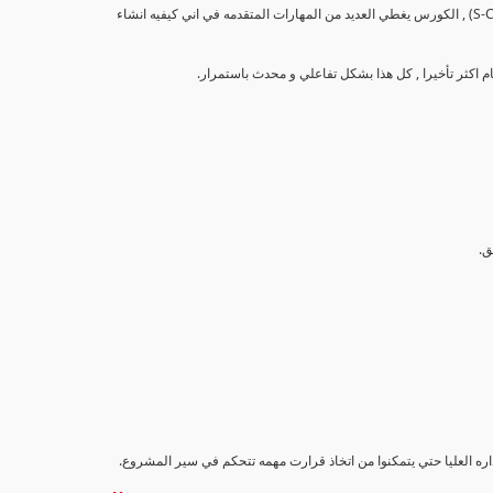
تهدف هذه الدورة إلى تزويد المشاركين بالمهارات والمعرفة اللازمة لإنشاء وتحليل منحنيات التقدم (S-Curve) , الكورس يغطي العديد من المهارات المتقدمه في اني كيفيه انشاء
اداره العليا حتي يتمكنوا من اتخاذ قرارت مهمه تتحكم في سير المشروع