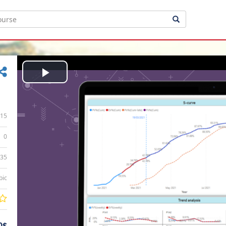
Play
Video
15
0
:35
bic
0$