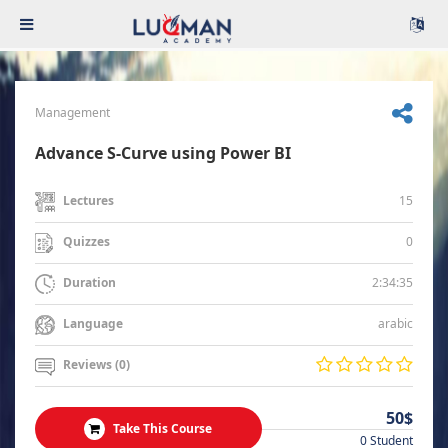
Management
Advance S-Curve using Power BI
15
Lectures
0
Quizzes
2:34:35
Duration
arabic
Language
Reviews (0)
50$
Take This Course
0 Student