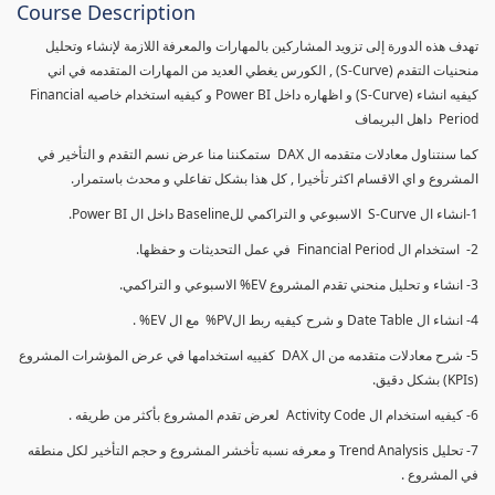
Course Description
تهدف هذه الدورة إلى تزويد المشاركين بالمهارات والمعرفة اللازمة لإنشاء وتحليل
منحنيات التقدم (S-Curve) , الكورس يغطي العديد من المهارات المتقدمه في اني
كيفيه انشاء (S-Curve) و اظهاره داخل Power BI و كيفيه استخدام خاصيه Financial
Period داهل البريماف
كما سنتناول معادلات متقدمه ال DAX ستمكننا منا عرض نسم التقدم و التأخير في
المشروع و اي الاقسام اكثر تأخيرا , كل هذا بشكل تفاعلي و محدث باستمرار.
1-انشاء ال S-Curve الاسبوعي و التراكمي للBaseline داخل ال Power BI.
2- استخدام ال Financial Period في عمل التحديثات و حفظها.
3- انشاء و تحليل منحني تقدم المشروع EV% الاسبوعي و التراكمي.
4- انشاء ال Date Table و شرح كيفيه ربط الPV% مع ال EV% .
5- شرح معادلات متقدمه من ال DAX كفييه استخدامها في عرض المؤشرات المشروع
(KPIs) بشكل دقيق.
6- كيفيه استخدام ال Activity Code لعرض تقدم المشروع بأكثر من طريقه .
7- تحليل Trend Analysis و معرفه نسبه تأخشر المشروع و حجم التأخير لكل منطقه
في المشروع .