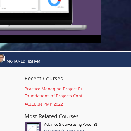
MOHAMED HISHAM
Recent Courses
Practice Managing Project Ri
Foundations of Projects Cont
AGILE IN PMP 2022
Most Related Courses
Advance S-Curve using Power BI
(0 Reviews )