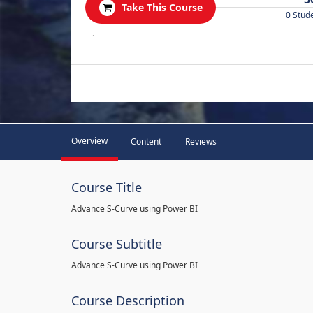
Take This Course
0 Stud
.
Overview
Content
Reviews
Course Title
Advance S-Curve using Power BI
Course Subtitle
Advance S-Curve using Power BI
Course Description