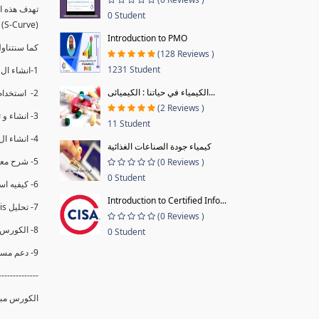
0 Student
(S-Curve) و اظهاره داخل Power BI و كيفيه استخدام خاصيه Financial Period داهل البريماف
Introduction to PMO
كما سنتناول معادلات متقدمه ال DAX ستمكننا منا عرض
(128 Reviews )
1231 Student
1-انشاء ال S-Curve الاسبوعي و التراكمي للBaseline داخل ال Power BI.
الكيمياء في حياتنا : الكيميائى...
2- استخدام ال Financial Period في عمل التحديثات و حفظها.
(2 Reviews )
3- انشاء و تحليل منحني تقدم المشروع EV% الاسبوعي و التراكمي.
11 Student
4- انشاء ال Date Table و شرح كيفيه ربط الPV% مع ال EV% .
كيمياء جودة الصناعات الغذائية
5- شرح معادلات متقدمه من ال DAX كفييه استخدامها في عرض المؤشرات المشروع (KPIs) بشكل دقيق.
(0 Reviews )
0 Student
6- كيفيه استخدام ال Activity Code لعرض تقدم المشروع بأكثر من طريقه .
Introduction to Certified Info...
7- تحليل Trend Analysis و معرفه نسبه تأخشر المشروع و حجم التأخير لكل منطقه في المشروع .
(0 Reviews )
8- الكورس مبني علي خبره عمليه .
0 Student
9- دعم مستمر للكورس.
--------------
الكورس مبني