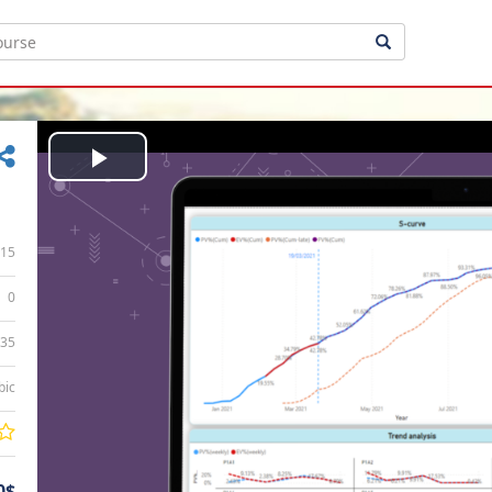
Play
Video
15
0
:35
bic
0$