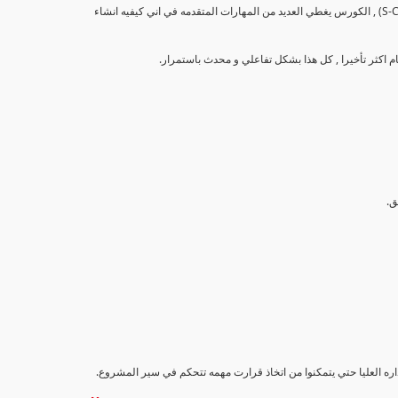
تهدف هذه الدورة إلى تزويد المشاركين بالمهارات والمعرفة اللازمة لإنشاء وتحليل منحنيات التقدم (S-Curve) , الكورس يغطي العديد من المهارات المتقدمه في اني كيفيه انشاء
داره العليا حتي يتمكنوا من اتخاذ قرارت مهمه تتحكم في سير المشروع.