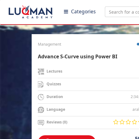
Categories
Management
Advance S-Curve using Power BI
Lectures
Quizzes
2:34
Duration
ara
Language
Reviews (0)
5