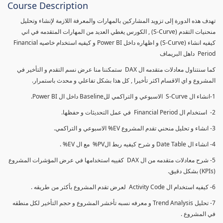
Course Description
تهدف هذه الدورة إلى تزويد المشاركين بالمهارات والمعرفة اللازمة لإنشاء وتحليل
منحنيات التقدم (S-Curve) , الكورس يغطي العديد من المهارات المتقدمه في اني
كيفيه انشاء (S-Curve) و اظهاره داخل Power BI و كيفيه استخدام خاصيه Financial
Period داهل البريماف
كما سنتناول معادلات متقدمه ال DAX ستمكننا منا عرض نسم التقدم و التأخير في
المشروع و اي الاقسام اكثر تأخيرا , كل هذا بشكل تفاعلي و محدث باستمرار.
1-انشاء ال S-Curve الاسبوعي و التراكمي للBaseline داخل ال Power BI.
2- استخدام ال Financial Period في عمل التحديثات و حفظها.
3- انشاء و تحليل منحني تقدم المشروع EV% الاسبوعي و التراكمي.
4- انشاء ال Date Table و شرح كيفيه ربط الPV% مع ال EV% .
5- شرح معادلات متقدمه من ال DAX كفييه استخدامها في عرض المؤشرات المشروع
(KPIs) بشكل دقيق.
6- كيفيه استخدام ال Activity Code لعرض تقدم المشروع بأكثر من طريقه .
7- تحليل Trend Analysis و معرفه نسبه تأخشر المشروع و حجم التأخير لكل منطقه
في المشروع .