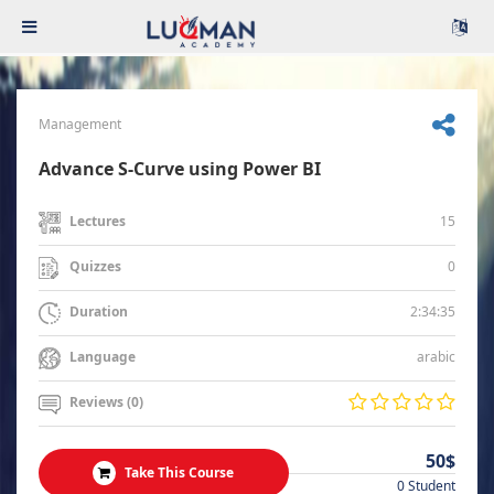
Management
Advance S-Curve using Power BI
15
Lectures
0
Quizzes
2:34:35
Duration
arabic
Language
Reviews (0)
50$
Take This Course
0 Student