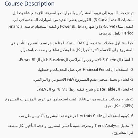
Course Description
تهدف هذه الدورة إلى تزويد المشاركين بالمهارات والمعرفة اللازمة لإنشاء وتحليل
منحنيات التقدم (S-Curve) , الكورس يغطي العديد من المهارات المتقدمه في اني
كيفيه انشاء (S-Curve) و اظهاره داخل Power BI و كيفيه استخدام خاصيه Financial
Period داهل البريماف
كما سنتناول معادلات متقدمه ال DAX ستمكننا منا عرض نسم التقدم و التأخير في
المشروع و اي الاقسام اكثر تأخيرا , كل هذا بشكل تفاعلي و محدث باستمرار.
1-انشاء ال S-Curve الاسبوعي و التراكمي للBaseline داخل ال Power BI.
2- استخدام ال Financial Period في عمل التحديثات و حفظها.
3- انشاء و تحليل منحني تقدم المشروع EV% الاسبوعي و التراكمي.
4- انشاء ال Date Table و شرح كيفيه ربط الPV% مع ال EV% .
5- شرح معادلات متقدمه من ال DAX كفييه استخدامها في عرض المؤشرات المشروع
(KPIs) بشكل دقيق.
6- كيفيه استخدام ال Activity Code لعرض تقدم المشروع بأكثر من طريقه .
7- تحليل Trend Analysis و معرفه نسبه تأخشر المشروع و حجم التأخير لكل منطقه
في المشروع .