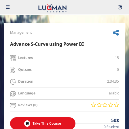
Management
Advance S-Curve using Power BI
15
Lectures
0
Quizzes
2:34:35
Duration
arabic
Language
Reviews (0)
50$
Take This Course
0 Student