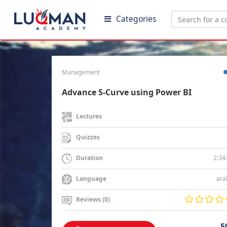
Categories
Management
Advance S-Curve using Power BI
Lectures
Quizzes
2:34
Duration
ara
Language
Reviews (0)
5