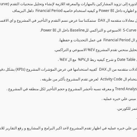
كما سنتناول معادلات متقدمه ال DAX و اي الاقسام اكثر تأخيرا , كل هذا بشكل تفاعلي و محدث باستمرار
ي علي خبره عمليه في اظهار تقدم المشروع لاحد اكبر البرامج و المشاريع و رفع التقارير لل