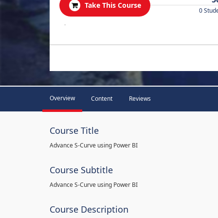
Take This Course
0 Stud
.
Overview
Content
Reviews
Course Title
Advance S-Curve using Power BI
Course Subtitle
Advance S-Curve using Power BI
Course Description