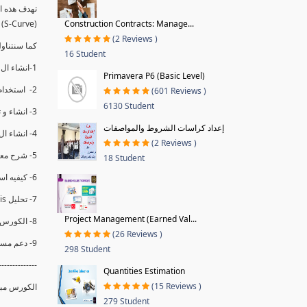
(S-Curve) و اظهاره داخل Power BI و كيفيه استخدام خاصيه Financial Period داهل البريماف
Construction Contracts: Manage...
(2 Reviews )
ستمكننا منا عرض نسم التقدم و التأخير في المشروع .
16 Student
1-انشاء ال S-Curve الاسبوعي و التراكمي للBaseline داخل ال Power BI.
Primavera P6 (Basic Level)
2- استخدام ال Financial Period في عمل التحديثات و حفظها.
(601 Reviews )
6130 Student
3- انشاء و تحليل منحني تقدم المشروع EV% الاسبوعي و التراكمي.
إعداد كراسات الشروط والمواصفات
4- انشاء ال Date Table و شرح كيفيه ربط الPV% مع ال EV% .
(2 Reviews )
5- شرح معادلات متقدمه من ال DAX كفييه استخدامها في عرض المؤشرات المشروع (KPIs) بشكل دقيق.
18 Student
6- كيفيه استخدام ال Activity Code لعرض تقدم المشروع بأكثر من طريقه .
7- تحليل Trend Analysis و معرفه نسبه تأخشر المشروع و حجم التأخير لكل منطقه في المشروع .
Project Management (Earned Val...
8- الكورس مبني علي خبره عمليه .
(26 Reviews )
9- دعم مستمر للكورس.
298 Student
--------------
Quantities Estimation
(15 Reviews )
الكورس مبن.
279 Student