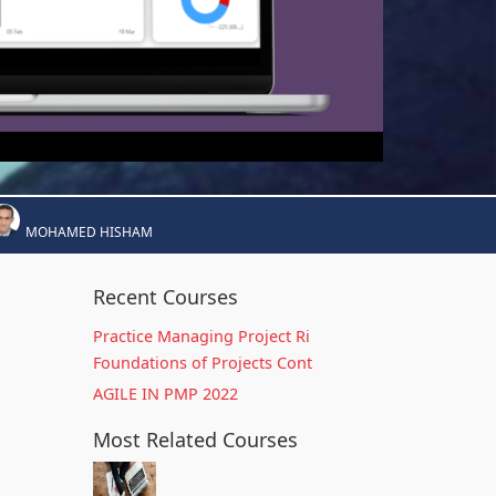
MOHAMED HISHAM
Recent Courses
Practice Managing Project Ri
Foundations of Projects Cont
AGILE IN PMP 2022
Most Related Courses