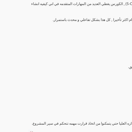
تهدف هذه الدورة إلى تزويد المشاركين بالمهارات والمعرفة اللازمة لإنشاء وتحليل منحنيات التقدم (S-Curve) , الكورس يغطي العديد من المهارات المتقدمه في اني كيفيه انشاء
اداره العليا حتي يتمكنوا من اتخاذ قرارت مهمه تتحكم في سير المشروع