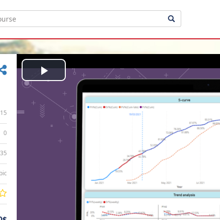
Play
Video
15
0
:35
bic
0$