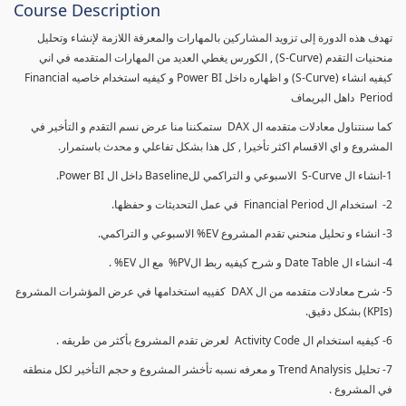
Course Description
تهدف هذه الدورة إلى تزويد المشاركين بالمهارات والمعرفة اللازمة لإنشاء وتحليل
منحنيات التقدم (S-Curve) , الكورس يغطي العديد من المهارات المتقدمه في اني
كيفيه انشاء (S-Curve) و اظهاره داخل Power BI و كيفيه استخدام خاصيه Financial
Period داهل البريماف
كما سنتناول معادلات متقدمه ال DAX ستمكننا منا عرض نسم التقدم و التأخير في
المشروع و اي الاقسام اكثر تأخيرا , كل هذا بشكل تفاعلي و محدث باستمرار.
1-انشاء ال S-Curve الاسبوعي و التراكمي للBaseline داخل ال Power BI.
2- استخدام ال Financial Period في عمل التحديثات و حفظها.
3- انشاء و تحليل منحني تقدم المشروع EV% الاسبوعي و التراكمي.
4- انشاء ال Date Table و شرح كيفيه ربط الPV% مع ال EV% .
5- شرح معادلات متقدمه من ال DAX كفييه استخدامها في عرض المؤشرات المشروع
(KPIs) بشكل دقيق.
6- كيفيه استخدام ال Activity Code لعرض تقدم المشروع بأكثر من طريقه .
7- تحليل Trend Analysis و معرفه نسبه تأخشر المشروع و حجم التأخير لكل منطقه
في المشروع .