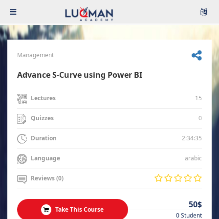
Management
Advance S-Curve using Power BI
15
Lectures
0
Quizzes
2:34:35
Duration
arabic
Language
Reviews (0)
50$
Take This Course
0 Student