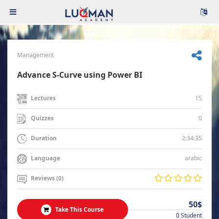
Management
Advance S-Curve using Power BI
15
Lectures
0
Quizzes
2:34:35
Duration
arabic
Language
Reviews (0)
50$
Take This Course
0 Student