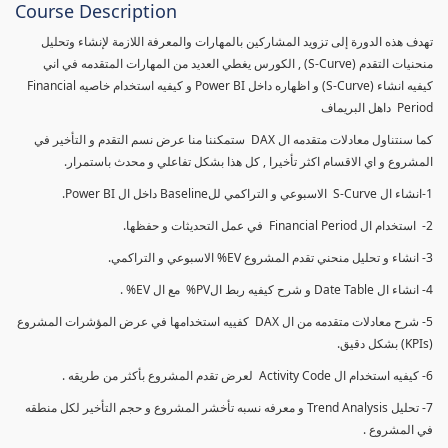
Course Description
تهدف هذه الدورة إلى تزويد المشاركين بالمهارات والمعرفة اللازمة لإنشاء وتحليل
منحنيات التقدم (S-Curve) , الكورس يغطي العديد من المهارات المتقدمه في اني
كيفيه انشاء (S-Curve) و اظهاره داخل Power BI و كيفيه استخدام خاصيه Financial
Period داهل البريماف
كما سنتناول معادلات متقدمه ال DAX ستمكننا منا عرض نسم التقدم و التأخير في
المشروع و اي الاقسام اكثر تأخيرا , كل هذا بشكل تفاعلي و محدث باستمرار.
1-انشاء ال S-Curve الاسبوعي و التراكمي للBaseline داخل ال Power BI.
2- استخدام ال Financial Period في عمل التحديثات و حفظها.
3- انشاء و تحليل منحني تقدم المشروع EV% الاسبوعي و التراكمي.
4- انشاء ال Date Table و شرح كيفيه ربط الPV% مع ال EV% .
5- شرح معادلات متقدمه من ال DAX كفييه استخدامها في عرض المؤشرات المشروع
(KPIs) بشكل دقيق.
6- كيفيه استخدام ال Activity Code لعرض تقدم المشروع بأكثر من طريقه .
7- تحليل Trend Analysis و معرفه نسبه تأخشر المشروع و حجم التأخير لكل منطقه
في المشروع .