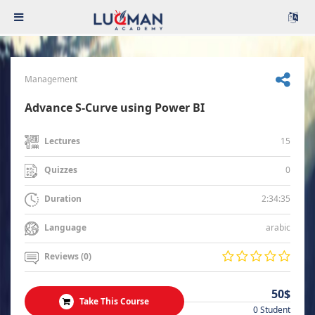
Management
Advance S-Curve using Power BI
15
Lectures
0
Quizzes
2:34:35
Duration
arabic
Language
Reviews (0)
50$
Take This Course
0 Student