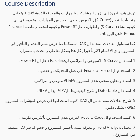
Course Description
تهدف هذه الدورة إلى تزويد المشاركين بالمهارات والمعرفة اللازمة لإنشاء وتحليل
منحنيات التقدم (S-Curve) , الكورس يغطي العديد من المهارات المتقدمه في اني
كيفيه انشاء (S-Curve) و اظهاره داخل Power BI و كيفيه استخدام خاصيه Financial
Period داهل البريماف
كما سنتناول معادلات متقدمه ال DAX ستمكننا منا عرض نسم التقدم و التأخير في
المشروع و اي الاقسام اكثر تأخيرا , كل هذا بشكل تفاعلي و محدث باستمرار.
1-انشاء ال S-Curve الاسبوعي و التراكمي للBaseline داخل ال Power BI.
2- استخدام ال Financial Period في عمل التحديثات و حفظها.
3- انشاء و تحليل منحني تقدم المشروع EV% الاسبوعي و التراكمي.
4- انشاء ال Date Table و شرح كيفيه ربط الPV% مع ال EV% .
5- شرح معادلات متقدمه من ال DAX كفييه استخدامها في عرض المؤشرات المشروع
(KPIs) بشكل دقيق.
6- كيفيه استخدام ال Activity Code لعرض تقدم المشروع بأكثر من طريقه .
7- تحليل Trend Analysis و معرفه نسبه تأخشر المشروع و حجم التأخير لكل منطقه
في المشروع .