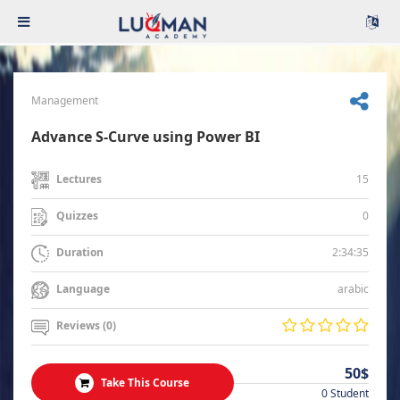
Management
Advance S-Curve using Power BI
15
Lectures
0
Quizzes
2:34:35
Duration
arabic
Language
Reviews (0)
50$
Take This Course
0 Student