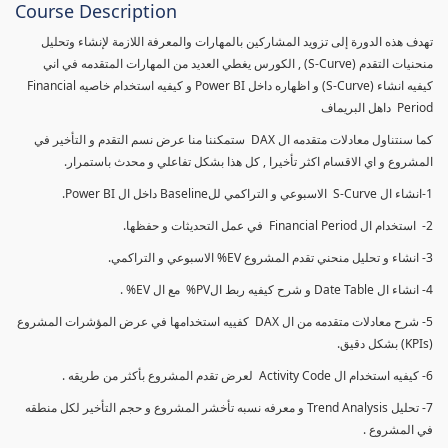
Course Description
تهدف هذه الدورة إلى تزويد المشاركين بالمهارات والمعرفة اللازمة لإنشاء وتحليل
منحنيات التقدم (S-Curve) , الكورس يغطي العديد من المهارات المتقدمه في اني
كيفيه انشاء (S-Curve) و اظهاره داخل Power BI و كيفيه استخدام خاصيه Financial
Period داهل البريماف
كما سنتناول معادلات متقدمه ال DAX ستمكننا منا عرض نسم التقدم و التأخير في
المشروع و اي الاقسام اكثر تأخيرا , كل هذا بشكل تفاعلي و محدث باستمرار.
1-انشاء ال S-Curve الاسبوعي و التراكمي للBaseline داخل ال Power BI.
2- استخدام ال Financial Period في عمل التحديثات و حفظها.
3- انشاء و تحليل منحني تقدم المشروع EV% الاسبوعي و التراكمي.
4- انشاء ال Date Table و شرح كيفيه ربط الPV% مع ال EV% .
5- شرح معادلات متقدمه من ال DAX كفييه استخدامها في عرض المؤشرات المشروع
(KPIs) بشكل دقيق.
6- كيفيه استخدام ال Activity Code لعرض تقدم المشروع بأكثر من طريقه .
7- تحليل Trend Analysis و معرفه نسبه تأخشر المشروع و حجم التأخير لكل منطقه
في المشروع .