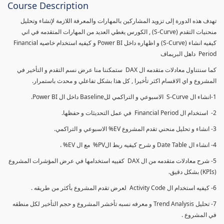
Course Description
تهدف هذه الدورة إلى تزويد المشاركين بالمهارات والمعرفة اللازمة لإنشاء وتحليل
منحنيات التقدم (S-Curve) , الكورس يغطي العديد من المهارات المتقدمه في اني
كيفيه انشاء (S-Curve) و اظهاره داخل Power BI و كيفيه استخدام خاصيه Financial
Period داهل البريماف
كما سنتناول معادلات متقدمه ال DAX ستمكننا منا عرض نسم التقدم و التأخير في
المشروع و اي الاقسام اكثر تأخيرا , كل هذا بشكل تفاعلي و محدث باستمرار.
1-انشاء ال S-Curve الاسبوعي و التراكمي للBaseline داخل ال Power BI.
2- استخدام ال Financial Period في عمل التحديثات و حفظها.
3- انشاء و تحليل منحني تقدم المشروع EV% الاسبوعي و التراكمي.
4- انشاء ال Date Table و شرح كيفيه ربط الPV% مع ال EV% .
5- شرح معادلات متقدمه من ال DAX كفييه استخدامها في عرض المؤشرات المشروع
(KPIs) بشكل دقيق.
6- كيفيه استخدام ال Activity Code لعرض تقدم المشروع بأكثر من طريقه .
7- تحليل Trend Analysis و معرفه نسبه تأخشر المشروع و حجم التأخير لكل منطقه
في المشروع .