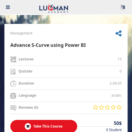
Management
Advance S-Curve using Power BI
15
Lectures
0
Quizzes
2:34:35
Duration
arabic
Language
Reviews (0)
50$
Take This Course
0 Student