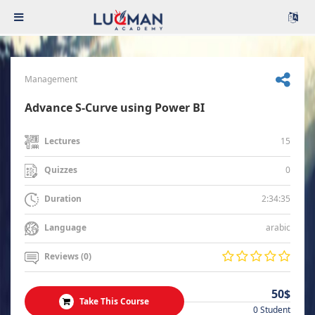
Management
Advance S-Curve using Power BI
15
Lectures
0
Quizzes
2:34:35
Duration
arabic
Language
Reviews (0)
50$
Take This Course
0 Student