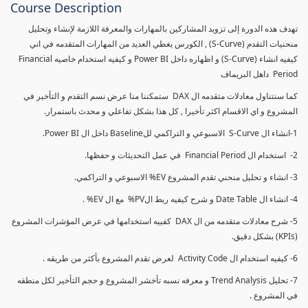
Course Description
تهدف هذه الدورة إلى تزويد المشاركين بالمهارات والمعرفة اللازمة لإنشاء وتحليل
منحنيات التقدم (S-Curve) , الكورس يغطي العديد من المهارات المتقدمه في اني
كيفيه انشاء (S-Curve) و اظهاره داخل Power BI و كيفيه استخدام خاصيه Financial
Period داهل البريماف
كما سنتناول معادلات متقدمه ال DAX ستمكننا منا عرض نسم التقدم و التأخير في
المشروع و اي الاقسام اكثر تأخيرا , كل هذا بشكل تفاعلي و محدث باستمرار.
1-انشاء ال S-Curve الاسبوعي و التراكمي للBaseline داخل ال Power BI.
2- استخدام ال Financial Period في عمل التحديثات و حفظها.
3- انشاء و تحليل منحني تقدم المشروع EV% الاسبوعي و التراكمي.
4- انشاء ال Date Table و شرح كيفيه ربط الPV% مع ال EV% .
5- شرح معادلات متقدمه من ال DAX كفييه استخدامها في عرض المؤشرات المشروع
(KPIs) بشكل دقيق.
6- كيفيه استخدام ال Activity Code لعرض تقدم المشروع بأكثر من طريقه .
7- تحليل Trend Analysis و معرفه نسبه تأخشر المشروع و حجم التأخير لكل منطقه
في المشروع .