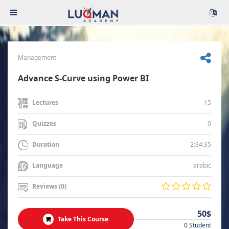
Management
Advance S-Curve using Power BI
15
Lectures
0
Quizzes
2:34:35
Duration
arabic
Language
Reviews (0)
50$
Take This Course
0 Student