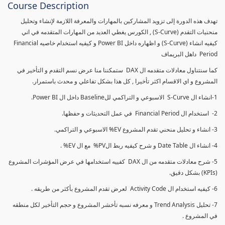
Course Description
تهدف هذه الدورة إلى تزويد المشاركين بالمهارات والمعرفة اللازمة لإنشاء وتحليل
منحنيات التقدم (S-Curve) , الكورس يغطي العديد من المهارات المتقدمه في اني
كيفيه انشاء (S-Curve) و اظهاره داخل Power BI و كيفيه استخدام خاصيه Financial
Period داهل البريماف
كما سنتناول معادلات متقدمه ال DAX ستمكننا منا عرض نسم التقدم و التأخير في
المشروع و اي الاقسام اكثر تأخيرا , كل هذا بشكل تفاعلي و محدث باستمرار.
1-انشاء ال S-Curve الاسبوعي و التراكمي للBaseline داخل ال Power BI.
2- استخدام ال Financial Period في عمل التحديثات و حفظها.
3- انشاء و تحليل منحني تقدم المشروع EV% الاسبوعي و التراكمي.
4- انشاء ال Date Table و شرح كيفيه ربط الPV% مع ال EV% .
5- شرح معادلات متقدمه من ال DAX كفييه استخدامها في عرض المؤشرات المشروع
(KPIs) بشكل دقيق.
6- كيفيه استخدام ال Activity Code لعرض تقدم المشروع بأكثر من طريقه .
7- تحليل Trend Analysis و معرفه نسبه تأخشر المشروع و حجم التأخير لكل منطقه
في المشروع .