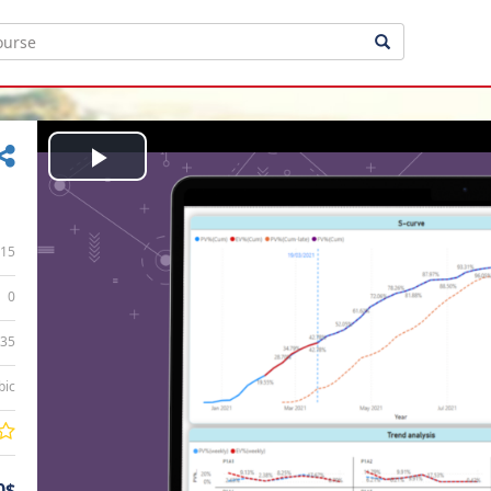
Play
Video
15
0
:35
bic
0$