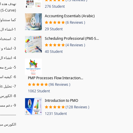
276 Student
(S-Curve) و اظهاره داخل Power BI و كيفيه استخدام خاصيه Financial Period داهل البريماف
Accounting Essentials (Arabic)
ستمكننا منا عرض نسم التقدم و التأخير في المشروع .
(6 Reviews )
29 Student
1-انشاء ال S-Curve الاسبوعي و التراكمي للBaseline داخل ال Power BI.
Scheduling Professional (PMI-S...
2- استخدام ال Financial Period في عمل التحديثات و حفظها.
(4 Reviews )
3- انشاء و تحليل منحني تقدم المشروع EV% الاسبوعي و التراكمي.
40 Student
4- انشاء ال Date Table و شرح كيفيه ربط الPV% مع ال EV% .
5- شرح معادلات متقدمه من ال DAX كفييه استخدامها في عرض المؤشرات المشروع (KPIs) بشكل دقيق.
6- كيفيه استخدام ال Activity Code لعرض تقدم المشروع بأكثر من طريقه .
PMP Processes Flow Interaction...
(96 Reviews )
7- تحليل Trend Analysis و معرفه نسبه تأخشر المشروع و حجم التأخير لكل منطقه في المشروع .
1062 Student
8- الكورس مبني علي خبره عمليه .
Introduction to PMO
9- دعم مستمر للكورس.
(128 Reviews )
1231 Student
--------------
الكورس مبن.