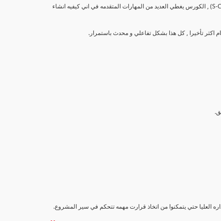
تهدف هذه الدورة إلى تزويد المشاركين بالمهارات والمعرفة اللازمة لإنشاء وتحليل منحنيات التقدم (S-Curve) , الكورس يغطي العديد من المهارات المتقدمه في اني كيفيه انشاء
اداره العليا حتي يتمكنوا من اتخاذ قرارت مهمه تتحكم في سير المشروع