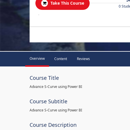
Take This Course
0 Stud
.
Overview
Content
Reviews
Course Title
Advance S-Curve using Power BI
Course Subtitle
Advance S-Curve using Power BI
Course Description