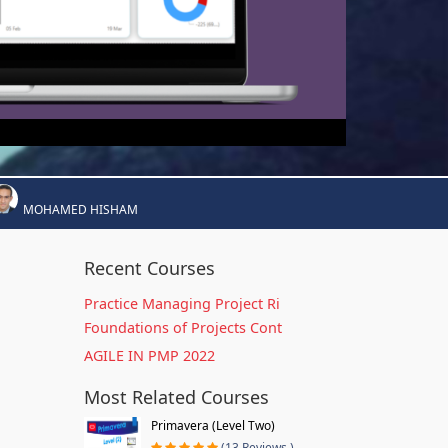
MOHAMED HISHAM
Recent Courses
Practice Managing Project Ri
Foundations of Projects Cont
AGILE IN PMP 2022
Most Related Courses
Primavera (Level Two)
(13 Reviews )