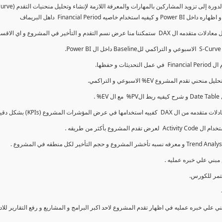
كما سنتناول معادلات متقدمه ال DAX و اي الاقسام اكثر تأخيرا , كل هذا بشكل تفاعلي و محدث باستمرار
ي علي خبره عمليه في اظهار تقدم المشروع لاحد اكبر البرامج و المشاريع و رفع التقارير لل