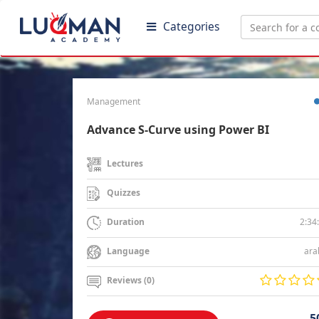
Categories
Management
Advance S-Curve using Power BI
Lectures
Quizzes
2:34
Duration
ara
Language
Reviews (0)
5