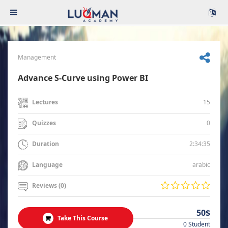
Management
Advance S-Curve using Power BI
15
Lectures
0
Quizzes
2:34:35
Duration
arabic
Language
Reviews (0)
50$
Take This Course
0 Student