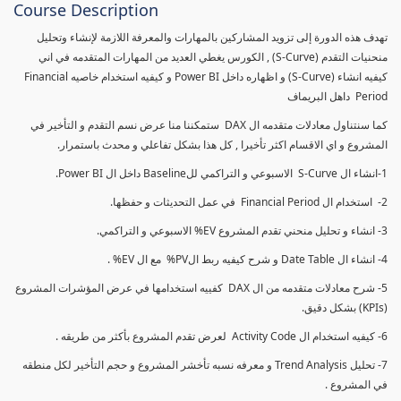
Course Description
تهدف هذه الدورة إلى تزويد المشاركين بالمهارات والمعرفة اللازمة لإنشاء وتحليل
منحنيات التقدم (S-Curve) , الكورس يغطي العديد من المهارات المتقدمه في اني
كيفيه انشاء (S-Curve) و اظهاره داخل Power BI و كيفيه استخدام خاصيه Financial
Period داهل البريماف
كما سنتناول معادلات متقدمه ال DAX ستمكننا منا عرض نسم التقدم و التأخير في
المشروع و اي الاقسام اكثر تأخيرا , كل هذا بشكل تفاعلي و محدث باستمرار.
1-انشاء ال S-Curve الاسبوعي و التراكمي للBaseline داخل ال Power BI.
2- استخدام ال Financial Period في عمل التحديثات و حفظها.
3- انشاء و تحليل منحني تقدم المشروع EV% الاسبوعي و التراكمي.
4- انشاء ال Date Table و شرح كيفيه ربط الPV% مع ال EV% .
5- شرح معادلات متقدمه من ال DAX كفييه استخدامها في عرض المؤشرات المشروع
(KPIs) بشكل دقيق.
6- كيفيه استخدام ال Activity Code لعرض تقدم المشروع بأكثر من طريقه .
7- تحليل Trend Analysis و معرفه نسبه تأخشر المشروع و حجم التأخير لكل منطقه
في المشروع .